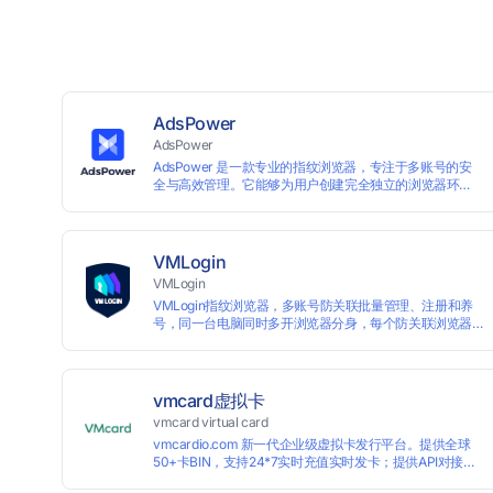
AdsPower
AdsPower
AdsPower 是一款专业的指纹浏览器，专注于多账号的安
全与高效管理。它能够为用户创建完全独立的浏览器环
境，从而避免账号因关联而被封禁，保障数据与业务资产
的安全。自上线以来，AdsPower 已服务超 500 万用户，
守护超过 2 亿个账号安全。
VMLogin
VMLogin
VMLogin指纹浏览器，多账号防关联批量管理、注册和养
号，同一台电脑同时多开浏览器分身，每个防关联浏览器
不同的IP，适用于电商运营和社媒营销：亚马逊、eBay、
社交Facebook、Twitter、Tinder等平台业务。
vmcard虚拟卡
vmcard virtual card
vmcardio.com 新一代企业级虚拟卡发行平台。提供全球
50+卡BIN，支持24*7实时充值实时发卡；提供API对接和
跨境支付业务场景解决方案。