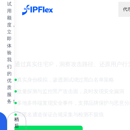
跳到主要内容
试
代
用
额
度，
立
即
网络安全与风控专
体
验
我
通过真实住宅IP，洞察攻击路径、还原用户
们
的
真实身份模拟，渗透测试绕过黑白名单策略
优
质
批量探测与监控黑产攻击面，及时发现安全漏洞
服
务！
多地多终端复现安全事件，支撑品牌保护与恶意分
高匿名通道保证合规采集与检测不留痕
稍
后