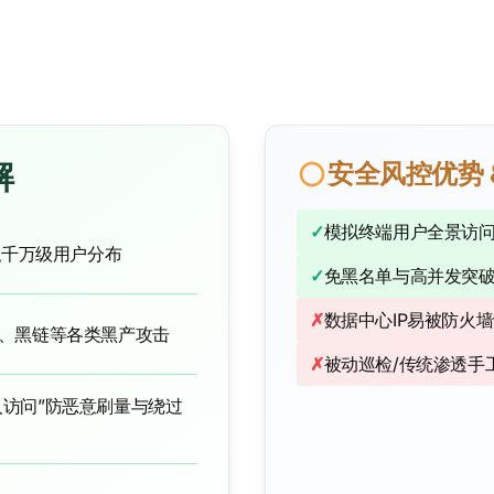
解
安全风控优势 
✓
模拟终端用户全景访
拟千万级用户分布
✓
免黑名单与高并发突
✗
数据中心IP易被防火
、黑链等各类黑产攻击
✗
被动巡检/传统渗透手
人访问”防恶意刷量与绕过