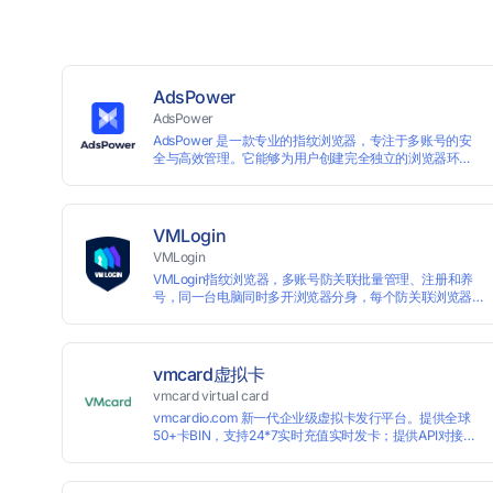
AdsPower
AdsPower
AdsPower 是一款专业的指纹浏览器，专注于多账号的安
全与高效管理。它能够为用户创建完全独立的浏览器环
境，从而避免账号因关联而被封禁，保障数据与业务资产
的安全。自上线以来，AdsPower 已服务超 500 万用户，
守护超过 2 亿个账号安全。
VMLogin
VMLogin
VMLogin指纹浏览器，多账号防关联批量管理、注册和养
号，同一台电脑同时多开浏览器分身，每个防关联浏览器
不同的IP，适用于电商运营和社媒营销：亚马逊、eBay、
社交Facebook、Twitter、Tinder等平台业务。
vmcard虚拟卡
vmcard virtual card
vmcardio.com 新一代企业级虚拟卡发行平台。提供全球
50+卡BIN，支持24*7实时充值实时发卡；提供API对接和
跨境支付业务场景解决方案。