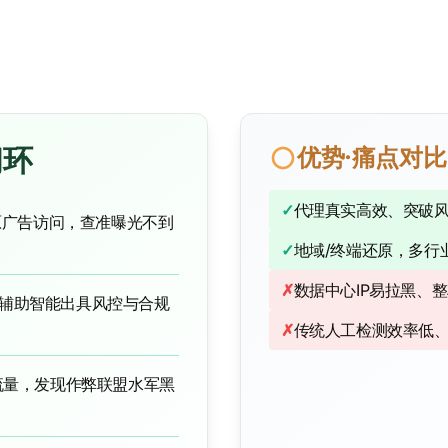
闭环
优势·痛点对比
✓
代理真实高效、突破
原广告访问，查准曝光不到
✓
地域/终端还原，多行
✗
数据中心IP易拉黑、
，辅助智能出具风控与合规
✗
传统人工检测效率低、
作流量，发现作弊联盟水军黑