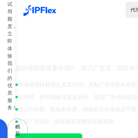
跳到主要内容
试
代
用
额
度，
立
即
广告验证中的静态
体
验
我
如何借助高质量住宅IP，助力广告主、防欺
们
的
精准模拟目标受众真实访问，反制广告反欺诈机制
优
质
分地域、多终端验证投放展示，实现广告全链路追
服
务！
绕过IP封禁、黑名单检测，确保验证任务稳定可靠
提升广告ROI，降低预算浪费和合规风险
稍
后