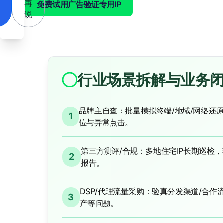
再
免费试用广告验证专用IP
说
行业场景拆解与业务
品牌主自查：批量模拟终端/地域/网络还
1
位与异常点击。
第三方测评/合规：多地住宅IP长期巡检
2
报告。
DSP/代理流量采购：验真分发渠道/合
3
产等问题。