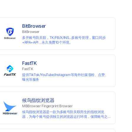
BitBrowser
BitBrowser
多开账号防关联，TK/FB/X/INS...多账号管理，窗口同步
+RPA+API，永久免费10个环境。
FastTK
FastTK
提供TikTok/YouTube/Instagram等海外社媒涨粉、点赞、
曝光等服务
候鸟指纹浏览器
MBBrowser Fingerprint Browser
候鸟指纹浏览器是一款为多账号防关联而生的指纹浏览
器，为每个账号提供独立的浏览器运行环境，保障账号之
间互不关联。 候鸟指纹浏览器通过修改浏览器指纹阻止任
何网站读取您真实的指纹信息，从而达到防追踪的目的。
完美替代VPS、虚拟机等传统的账号防关联方式，解决一