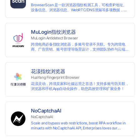
等多种行业应用。
BrowserScan 是一款浏览器指纹检测工具，可检查IP地址、
设备信息、浏览器信息、WebRTC/DNS泄漏等多项数据，保
障您的上网安全。
MuLogin指纹浏览器
MuLogin Antidetect Browser
跨境电商必备指纹浏览器，多账号登录不关联。专为跨境电
商、广告营销、账号管理等场景设计，支持团队协作与云端管
理，助力用户高效实现多账号的独立管理与操作。支持免费试
用。
花漾指纹浏览器
HuaYang Fingerprint Browser
花漾灵动，跨境卖家和社媒运营之首选！支持多账号防关联，
浏览器和手机App自动化操作，助您高效管理和扩展业务！
NoCaptchaAI
NoCaptchaAI
Scale and bypass web restrictions, boost RPA workflow in
minuets with NoCaptchaAi API, Enterprises loves our
commitment to quality.