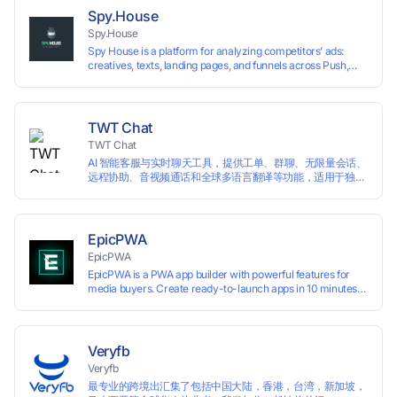
Spy.House
Spy.House
Spy House is a platform for analyzing competitors’ ads:
creatives, texts, landing pages, and funnels across Push,
Inpage, TikTok, and Facebook formats. Filtering by GEO,
languages, and devices. Search ads by keywords and
domains
TWT Chat
TWT Chat
AI 智能客服与实时聊天工具，提供工单、群聊、无限量会话、
远程协助、音视频通话和全球多语言翻译等功能，适用于独立
开发者、出海 SaaS & DTC 独立站。免费使用！
EpicPWA
EpicPWA
EpicPWA is a PWA app builder with powerful features for
media buyers. Create ready-to-launch apps in 10 minutes
without coding: 20+ analytics metrics, 85+ templates, built-
in hosting, AI content generation, and full push control. Test
your funnels as fast as possible with a free plan.
Veryfb
Veryfb
最专业的跨境出汇集了包括中国大陆，香港，台湾，新加坡，