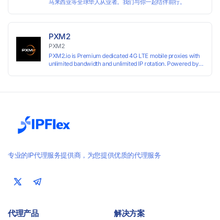
马来西亚等全球华人从业者。我们与你一起结伴前行。
PXM2
PXM2
PXM2.io is Premium dedicated 4G LTE mobile proxies with
unlimited bandwidth and unlimited IP rotation. Powered by
real mobile networks for high anonymity, stability, and
smooth performance. Perfect for automation, scraping,
social media, and multi-account use. 24-hour free trial
available — no credit card required.
专业的IP代理服务提供商，为您提供优质的代理服务
代理产品
解决方案