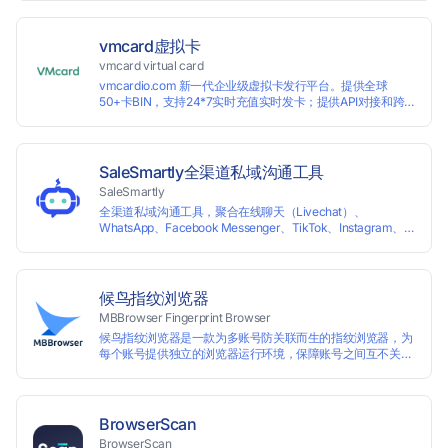
vmcard虚拟卡
vmcard virtual card
vmcardio.com 新一代企业级虚拟卡发行平台。提供全球
50+卡BIN，支持24*7实时充值实时发卡；提供API对接和跨
境支付业务场景解决方案。
SaleSmartly全渠道私域沟通工具
SaleSmartly
全渠道私域沟通工具，聚合在线聊天（Livechat）、
WhatsApp、Facebook Messenger、TikTok、Instagram、
Telegram、Line、Email、VKontakte、Wechat。连接客户，
驱动增长。
候鸟指纹浏览器
MBBrowser Fingerprint Browser
候鸟指纹浏览器是一款为多账号防关联而生的指纹浏览器，为
每个账号提供独立的浏览器运行环境，保障账号之间互不关
联。 候鸟指纹浏览器通过修改浏览器指纹阻止任何网站读取您
真实的指纹信息，从而达到防追踪的目的。完美替代VPS、虚
拟机等传统的账号防关联方式，解决一台电脑同时登陆运营多
个账号的使用场景。 候鸟指纹浏览器适用于跨境电商多店铺运
BrowserScan
营、海淘代购、Affiliate广告联盟、SEO优化、社交媒体营销
BrowserScan