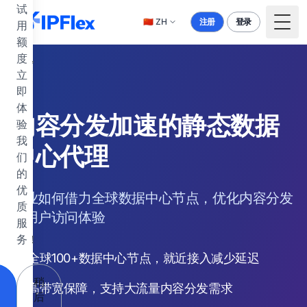
跳到主要内容
试
🇨🇳
ZH
注册
登录
用
Togg
额
度，
立
即
体
内容分发加速的静态数据
验
我
中心代理
们
的
优
企业如何借力全球数据中心节点，优化内容分发
质
和用户访问体验
服
务！
全球100+数据中心节点，就近接入减少延迟
稍
高带宽保障，支持大流量内容分发需求
后