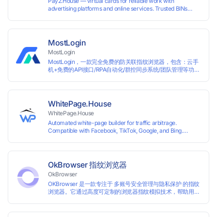
Pay2.House — virtual cards for reliable work with
advertising platforms and online services. Trusted BINs
ensure high approval rates, cards support Apple Pay and
most international sites, while mass issuance and API make
scaling and automation effortless. Enter the promo code
IPFLEX when topping up your Pay2.House account and get
MostLogin
+1% credited to your balance from the deposit.
MostLogin
MostLogin，一款完全免费的防关联指纹浏览器，包含：云手
机+免费的API接口/RPA自动化/群控同步系统/团队管理等功
能！
WhitePage.House
WhitePage.House
Automated white-page builder for traffic arbitrage.
Compatible with Facebook, TikTok, Google, and Bing.
Generate niche-ready pages in minutes and run campaigns
smoothly without moderation barriers.
OkBrowser 指纹浏览器
OkBrowser
OKBrowser 是一款专注于 多账号安全管理与隐私保护 的指纹
浏览器。它通过高度可定制的浏览器指纹模拟技术，帮助用户
在同一台设备上创建多个独立的浏览器环境，从而有效避免账
号之间的关联和风控。