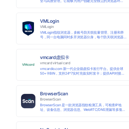
全与高效管理。它能够为用户创建完全独立的浏览器环
境，从而避免账号因关联而被封禁，保障数据与业务资产
的安全。自上线以来，AdsPower 已服务超 500 万用户，
守护超过 2 亿个账号安全。
VMLogin
VMLogin
VMLogin指纹浏览器，多账号防关联批量管理、注册和养
号，同一台电脑同时多开浏览器分身，每个防关联浏览器
不同的IP，适用于电商运营和社媒营销：亚马逊、eBay、
社交Facebook、Twitter、Tinder等平台业务。
vmcard虚拟卡
vmcard virtual card
vmcardio.com 新一代企业级虚拟卡发行平台。提供全球
50+卡BIN，支持24*7实时充值实时发卡；提供API对接和
跨境支付业务场景解决方案。
BrowserScan
BrowserScan
BrowserScan 是一款浏览器指纹检测工具，可检查IP地
址、设备信息、浏览器信息、WebRTC/DNS泄漏等多项数
据，保障您的上网安全。