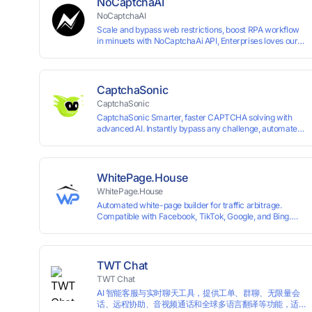
NoCaptchaAI
NoCaptchaAI
Scale and bypass web restrictions, boost RPA workflow
in minuets with NoCaptchaAi API, Enterprises loves our
commitment to quality.
CaptchaSonic
CaptchaSonic
CaptchaSonic Smarter, faster CAPTCHA solving with
advanced AI. Instantly bypass any challenge, automate
workflows, and boost efficiency—trusted by businesses
for top-tier accuracy, speed, and seamless integration.
WhitePage.House
WhitePage.House
Automated white-page builder for traffic arbitrage.
Compatible with Facebook, TikTok, Google, and Bing.
Generate niche-ready pages in minutes and run
campaigns smoothly without moderation barriers.
TWT Chat
TWT Chat
AI 智能客服与实时聊天工具，提供工单、群聊、无限量会
话、远程协助、音视频通话和全球多语言翻译等功能，适