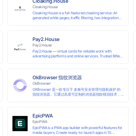
Cloaking.House
Cloaking.House
Cloaking House is a full-featured cloaking service: AI-
generated white pages, traffic filtering, two integration
types with no coding skills needed, API, detailed
analytics, and support.
Pay2.House
Pay2.House
Pay2.House — virtual cards for reliable work with
advertising platforms and online services. Trusted BINs
ensure high approval rates, cards support Apple Pay and
most international sites, while mass issuance and API
make scaling and automation effortless. Enter the promo
code IPFLEX when topping up your Pay2.House account
OkBrowser 指纹浏览器
and get +1% credited to your balance from the deposit.
OkBrowser
OKBrowser 是一款专注于 多账号安全管理与隐私保护 的
指纹浏览器。它通过高度可定制的浏览器指纹模拟技术，
帮助用户在同一台设备上创建多个独立的浏览器环境，从
而有效避免账号之间的关联和风控。
EpicPWA
EpicPWA
EpicPWA is a PWA app builder with powerful features for
media buyers. Create ready-to-launch apps in 10