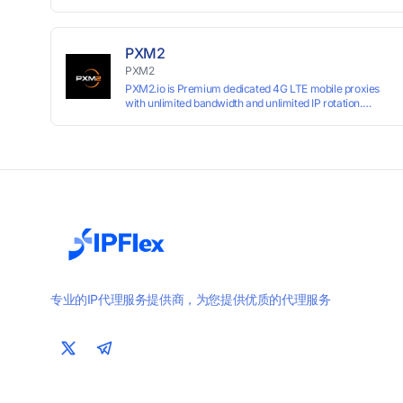
用于独立开发者、出海 SaaS & DTC 独立站。免费使用！
PXM2
PXM2
PXM2.io is Premium dedicated 4G LTE mobile proxies
with unlimited bandwidth and unlimited IP rotation.
Powered by real mobile networks for high anonymity,
stability, and smooth performance. Perfect for
automation, scraping, social media, and multi-account
use. 24-hour free trial available — no credit card
required.
专业的IP代理服务提供商，为您提供优质的代理服务