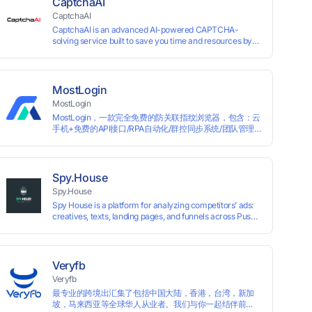
CaptchaAI
CaptchaAI
CaptchaAI is an advanced AI-powered CAPTCHA-
solving service built to save you time and resources by
automatically solving reCAPTCHA, image CAPTCHAs,
and more with high accuracy. Designed for developers
and automation users, it delivers reliable, scalable
performance at the most affordable price on the market.
MostLogin
✅ Lowest Market Price — Plans start at just $15, making
MostLogin
us the most affordable solution at scale. ✅ Unlimited
MostLogin，一款完全免费的防关联指纹浏览器，包含：云
Solves — No limits, no restrictions. ✅ Top-Tier
手机+免费的API接口/RPA自动化/群控同步系统/团队管理
Accuracy — Advanced AI models trained for
等功能！
reCAPTCHA, image CAPTCHAs, and more. ✅ Smart
Automated Solving — No manual effort needed. ✅ Easy
Integration — Developer-friendly API, ready for any tool
or automation.
Spy.House
Spy.House
Spy House is a platform for analyzing competitors’ ads:
creatives, texts, landing pages, and funnels across Push,
Inpage, TikTok, and Facebook formats. Filtering by GEO,
languages, and devices. Search ads by keywords and
domains
Veryfb
Veryfb
最专业的跨境出汇集了包括中国大陆，香港，台湾，新加
坡，马来西亚等全球华人从业者。我们与你一起结伴前