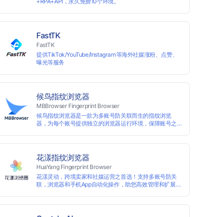
+RPA+API，永久免费10个环境。
FastTK
FastTK
提供TikTok/YouTube/Instagram等海外社媒涨粉、点赞、
曝光等服务
候鸟指纹浏览器
MBBrowser Fingerprint Browser
候鸟指纹浏览器是一款为多账号防关联而生的指纹浏览
器，为每个账号提供独立的浏览器运行环境，保障账号之
间互不关联。 候鸟指纹浏览器通过修改浏览器指纹阻止任
何网站读取您真实的指纹信息，从而达到防追踪的目的。
完美替代VPS、虚拟机等传统的账号防关联方式，解决一
台电脑同时登陆运营多个账号的使用场景。 候鸟指纹浏览
花漾指纹浏览器
器适用于跨境电商多店铺运营、海淘代购、Affiliate广告联
HuaYang Fingerprint Browser
盟、SEO优化、社交媒体营销等多种行业应用。
花漾灵动，跨境卖家和社媒运营之首选！支持多账号防关
联，浏览器和手机App自动化操作，助您高效管理和扩展业
务！