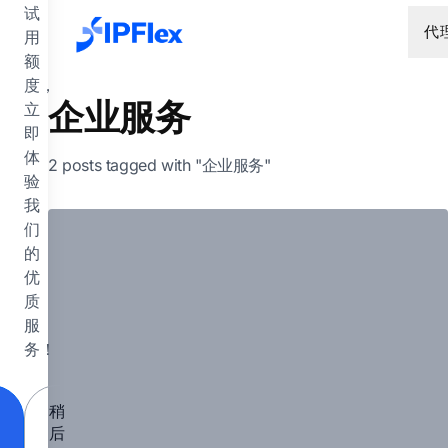
跳到主要内容
试
代
用
额
度，
企业服务
立
即
体
2 posts tagged with "企业服务"
验
我
们
的
优
质
服
务！
稍
后