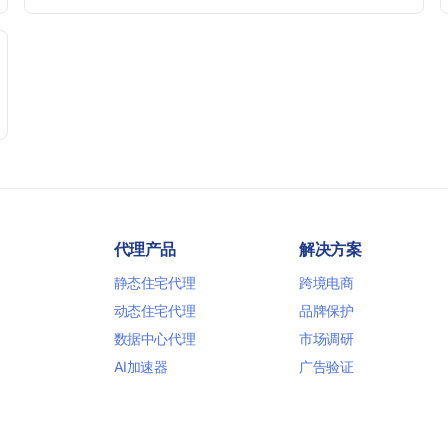
minutes without coding: 20+ analytics metrics, 85+
templates, built-in hosting, AI content generation, and full
push control. Test your funnels as fast as possible with a
free plan.
代理产品
解决方案
静态住宅代理
跨境电商
动态住宅代理
品牌保护
数据中心代理
市场调研
AI加速器
广告验证