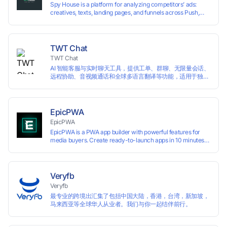
Spy House is a platform for analyzing competitors’ ads:
creatives, texts, landing pages, and funnels across Push,
Inpage, TikTok, and Facebook formats. Filtering by GEO,
languages, and devices. Search ads by keywords and
domains
TWT Chat
TWT Chat
AI 智能客服与实时聊天工具，提供工单、群聊、无限量会话、
远程协助、音视频通话和全球多语言翻译等功能，适用于独立
开发者、出海 SaaS & DTC 独立站。免费使用！
EpicPWA
EpicPWA
EpicPWA is a PWA app builder with powerful features for
media buyers. Create ready-to-launch apps in 10 minutes
without coding: 20+ analytics metrics, 85+ templates, built-
in hosting, AI content generation, and full push control. Test
your funnels as fast as possible with a free plan.
Veryfb
Veryfb
最专业的跨境出汇集了包括中国大陆，香港，台湾，新加坡，
马来西亚等全球华人从业者。我们与你一起结伴前行。