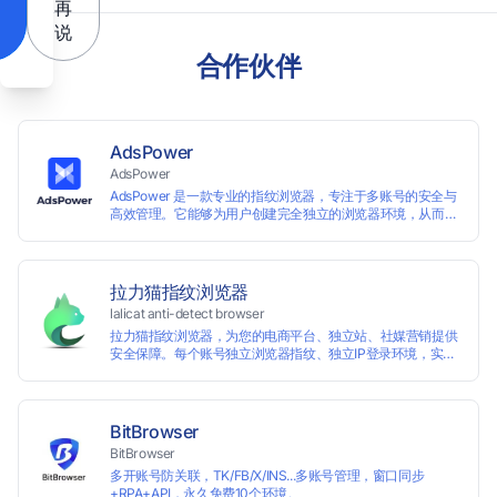
再
说
合作伙伴
AdsPower
AdsPower
AdsPower 是一款专业的指纹浏览器，专注于多账号的安全与
高效管理。它能够为用户创建完全独立的浏览器环境，从而避
免账号因关联而被封禁，保障数据与业务资产的安全。自上线
以来，AdsPower 已服务超 500 万用户，守护超过 2 亿个账
号安全。
拉力猫指纹浏览器
lalicat anti-detect browser
拉力猫指纹浏览器，为您的电商平台、独立站、社媒营销提供
安全保障。每个账号独立浏览器指纹、独立IP登录环境，实现
防关联批量管理、注册和养号，确保账号安全隔离。
BitBrowser
BitBrowser
多开账号防关联，TK/FB/X/INS...多账号管理，窗口同步
+RPA+API，永久免费10个环境。