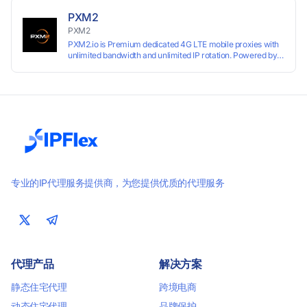
PXM2
PXM2
PXM2.io is Premium dedicated 4G LTE mobile proxies with
unlimited bandwidth and unlimited IP rotation. Powered by
real mobile networks for high anonymity, stability, and
smooth performance. Perfect for automation, scraping,
social media, and multi-account use. 24-hour free trial
available — no credit card required.
专业的IP代理服务提供商，为您提供优质的代理服务
代理产品
解决方案
静态住宅代理
跨境电商
动态住宅代理
品牌保护