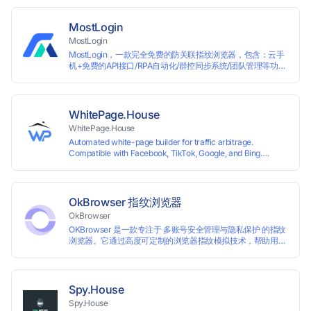
most international sites, while mass issuance and API make
scaling and automation effortless. Enter the promo code
IPFLEX when topping up your Pay2.House account and get
MostLogin
+1% credited to your balance from the deposit.
MostLogin
MostLogin，一款完全免费的防关联指纹浏览器，包含：云手
机+免费的API接口/RPA自动化/群控同步系统/团队管理等功
能！
WhitePage.House
WhitePage.House
Automated white-page builder for traffic arbitrage.
Compatible with Facebook, TikTok, Google, and Bing.
Generate niche-ready pages in minutes and run campaigns
smoothly without moderation barriers.
OkBrowser 指纹浏览器
OkBrowser
OKBrowser 是一款专注于 多账号安全管理与隐私保护 的指纹
浏览器。它通过高度可定制的浏览器指纹模拟技术，帮助用户
在同一台设备上创建多个独立的浏览器环境，从而有效避免账
号之间的关联和风控。
Spy.House
Spy.House