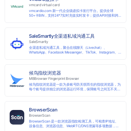
vmcard virtual card
vmcardio.com 新一代企业级虚拟卡发行平台。提供全球
50+卡BIN，支持24*7实时充值实时发卡；提供API对接和跨
境支付业务场景解决方案。
SaleSmartly全渠道私域沟通工具
SaleSmartly
全渠道私域沟通工具，聚合在线聊天（Livechat）、
WhatsApp、Facebook Messenger、TikTok、Instagram、
Telegram、Line、Email、VKontakte、Wechat。连接客户，
驱动增长。
候鸟指纹浏览器
MBBrowser Fingerprint Browser
候鸟指纹浏览器是一款为多账号防关联而生的指纹浏览器，为
每个账号提供独立的浏览器运行环境，保障账号之间互不关
联。 候鸟指纹浏览器通过修改浏览器指纹阻止任何网站读取您
真实的指纹信息，从而达到防追踪的目的。完美替代VPS、虚
拟机等传统的账号防关联方式，解决一台电脑同时登陆运营多
个账号的使用场景。 候鸟指纹浏览器适用于跨境电商多店铺运
BrowserScan
营、海淘代购、Affiliate广告联盟、SEO优化、社交媒体营销
BrowserScan
等多种行业应用。
BrowserScan 是一款浏览器指纹检测工具，可检查IP地址、
设备信息、浏览器信息、WebRTC/DNS泄漏等多项数据，保
障您的上网安全。