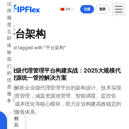
跳到主要内容
试
🇨🇳
ZH
注册
登录
用
Togg
额
度，
平台架构
立
即
体
1 post tagged with "平台架构"
验
我
们
企业级代理管理平台构建实战：2025大规模代
的
理资源统一管控解决方案
优
质
详细解析企业级代理管理平台的架构设计、技术实现
服
和运营管理，涵盖资源池管理、智能调度、监控告
务！
警、成本优化等核心模块，助力企业构建高效稳定的
代理服务体系。
稍
后