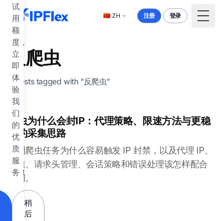
跳到主要内容
试
🇨🇳
ZH
注册
登录
用
Togg
额
度，
反爬虫
立
即
体
3 posts tagged with "反爬虫"
验
我
们
爬虫为什么会封IP：代理策略、限速方法与更稳
的
妥的采集思路
优
质
说明爬虫任务为什么容易触发 IP 封禁，以及代理 IP、
服
限速、请求头管理、会话策略和错误处理该怎样配合
务！
使用。
稍
后