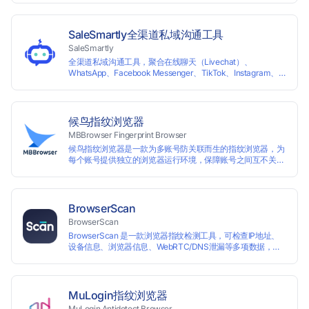
SaleSmartly全渠道私域沟通工具
SaleSmartly
全渠道私域沟通工具，聚合在线聊天（Livechat）、
WhatsApp、Facebook Messenger、TikTok、Instagram、
Telegram、Line、Email、VKontakte、Wechat。连接客户，
驱动增长。
候鸟指纹浏览器
MBBrowser Fingerprint Browser
候鸟指纹浏览器是一款为多账号防关联而生的指纹浏览器，为
每个账号提供独立的浏览器运行环境，保障账号之间互不关
联。 候鸟指纹浏览器通过修改浏览器指纹阻止任何网站读取您
真实的指纹信息，从而达到防追踪的目的。完美替代VPS、虚
拟机等传统的账号防关联方式，解决一台电脑同时登陆运营多
个账号的使用场景。 候鸟指纹浏览器适用于跨境电商多店铺运
BrowserScan
营、海淘代购、Affiliate广告联盟、SEO优化、社交媒体营销
BrowserScan
等多种行业应用。
BrowserScan 是一款浏览器指纹检测工具，可检查IP地址、
设备信息、浏览器信息、WebRTC/DNS泄漏等多项数据，保
障您的上网安全。
MuLogin指纹浏览器
MuLogin Antidetect Browser