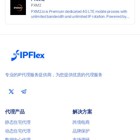
PXM2
PXM2.io is Premium dedicated 4G LTE mobile proxies with
unlimited bandwidth and unlimited IP rotation. Powered by
real mobile networks for high anonymity, stability, and
smooth performance. Perfect for automation, scraping,
social media, and multi-account use. 24-hour free trial
available — no credit card required.
专业的IP代理服务提供商，为您提供优质的代理服务
代理产品
解决方案
静态住宅代理
跨境电商
动态住宅代理
品牌保护
数据中心代理
市场调研