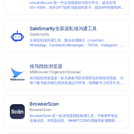
vmcardio.com 新一代企业级虚拟卡发行平台。提供全球
50+卡BIN，支持24*7实时充值实时发卡；提供API对接和跨
境支付业务场景解决方案。
SaleSmartly全渠道私域沟通工具
SaleSmartly
全渠道私域沟通工具，聚合在线聊天（Livechat）、
WhatsApp、Facebook Messenger、TikTok、Instagram、
Telegram、Line、Email、VKontakte、Wechat。连接客户，
驱动增长。
候鸟指纹浏览器
MBBrowser Fingerprint Browser
候鸟指纹浏览器是一款为多账号防关联而生的指纹浏览器，为
每个账号提供独立的浏览器运行环境，保障账号之间互不关
联。 候鸟指纹浏览器通过修改浏览器指纹阻止任何网站读取您
真实的指纹信息，从而达到防追踪的目的。完美替代VPS、虚
拟机等传统的账号防关联方式，解决一台电脑同时登陆运营多
个账号的使用场景。 候鸟指纹浏览器适用于跨境电商多店铺运
BrowserScan
营、海淘代购、Affiliate广告联盟、SEO优化、社交媒体营销
BrowserScan
等多种行业应用。
BrowserScan 是一款浏览器指纹检测工具，可检查IP地址、
设备信息、浏览器信息、WebRTC/DNS泄漏等多项数据，保
障您的上网安全。