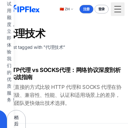
跳到主要内容
试
🇨🇳
ZH
注册
登录
用
Togg
额
度，
代理技术
立
即
体
1 post tagged with "代理技术"
验
我
们
HTTP代理 vs SOCKS代理：网络协议深度剖析
的
与实战指南
优
质
用更直接的方式比较 HTTP 代理和 SOCKS 代理在协
服
议层级、兼容性、性能、认证和适用场景上的差异，
务！
帮助团队更快做出技术选择。
稍
后