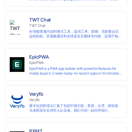
Inpage, TikTok, and Facebook formats. Filtering by GEO,
languages, and devices. Search ads by keywords and
domains
TWT Chat
TWT Chat
AI 智能客服与实时聊天工具，提供工单、群聊、无限量会话、
远程协助、音视频通话和全球多语言翻译等功能，适用于独立
开发者、出海 SaaS & DTC 独立站。免费使用！
EpicPWA
EpicPWA
EpicPWA is a PWA app builder with powerful features for
media buyers. Create ready-to-launch apps in 10 minutes
without coding: 20+ analytics metrics, 85+ templates, built-
in hosting, AI content generation, and full push control. Test
your funnels as fast as possible with a free plan.
Veryfb
Veryfb
最专业的跨境出汇集了包括中国大陆，香港，台湾，新加坡，
马来西亚等全球华人从业者。我们与你一起结伴前行。
PXM2