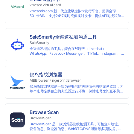
vmcard virtual card
vmcardio.com 新一代企业级虚拟卡发行平台。提供全球
50+卡BIN，支持24*7实时充值实时发卡；提供API对接和跨
境支付业务场景解决方案。
SaleSmartly全渠道私域沟通工具
SaleSmartly
全渠道私域沟通工具，聚合在线聊天（Livechat）、
WhatsApp、Facebook Messenger、TikTok、Instagram、
Telegram、Line、Email、VKontakte、Wechat。连接客户，
驱动增长。
候鸟指纹浏览器
MBBrowser Fingerprint Browser
候鸟指纹浏览器是一款为多账号防关联而生的指纹浏览器，为
每个账号提供独立的浏览器运行环境，保障账号之间互不关
联。 候鸟指纹浏览器通过修改浏览器指纹阻止任何网站读取您
真实的指纹信息，从而达到防追踪的目的。完美替代VPS、虚
拟机等传统的账号防关联方式，解决一台电脑同时登陆运营多
个账号的使用场景。 候鸟指纹浏览器适用于跨境电商多店铺运
BrowserScan
营、海淘代购、Affiliate广告联盟、SEO优化、社交媒体营销
BrowserScan
等多种行业应用。
BrowserScan 是一款浏览器指纹检测工具，可检查IP地址、
设备信息、浏览器信息、WebRTC/DNS泄漏等多项数据，保
障您的上网安全。