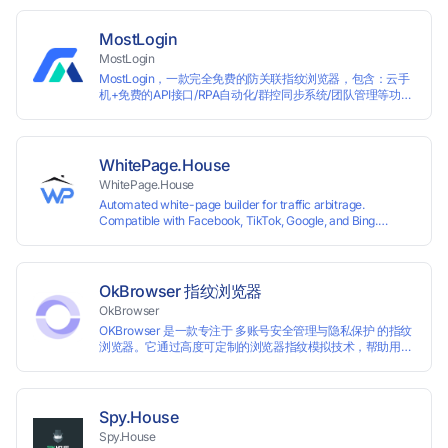
most international sites, while mass issuance and API make
scaling and automation effortless. Enter the promo code
IPFLEX when topping up your Pay2.House account and get
MostLogin
+1% credited to your balance from the deposit.
MostLogin
MostLogin，一款完全免费的防关联指纹浏览器，包含：云手
机+免费的API接口/RPA自动化/群控同步系统/团队管理等功
能！
WhitePage.House
WhitePage.House
Automated white-page builder for traffic arbitrage.
Compatible with Facebook, TikTok, Google, and Bing.
Generate niche-ready pages in minutes and run campaigns
smoothly without moderation barriers.
OkBrowser 指纹浏览器
OkBrowser
OKBrowser 是一款专注于 多账号安全管理与隐私保护 的指纹
浏览器。它通过高度可定制的浏览器指纹模拟技术，帮助用户
在同一台设备上创建多个独立的浏览器环境，从而有效避免账
号之间的关联和风控。
Spy.House
Spy.House