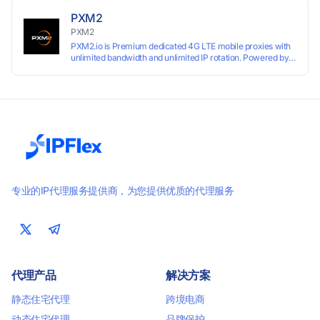
PXM2
PXM2
PXM2.io is Premium dedicated 4G LTE mobile proxies with
unlimited bandwidth and unlimited IP rotation. Powered by
real mobile networks for high anonymity, stability, and
smooth performance. Perfect for automation, scraping,
social media, and multi-account use. 24-hour free trial
available — no credit card required.
专业的IP代理服务提供商，为您提供优质的代理服务
代理产品
解决方案
静态住宅代理
跨境电商
动态住宅代理
品牌保护