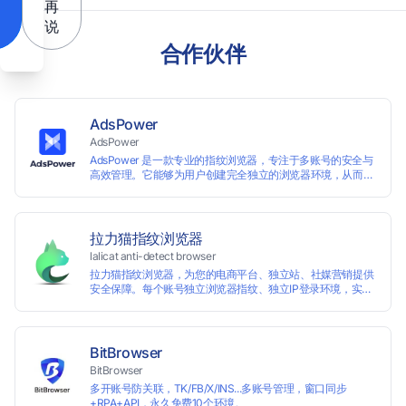
再
说
合作伙伴
AdsPower
AdsPower
AdsPower 是一款专业的指纹浏览器，专注于多账号的安全与
高效管理。它能够为用户创建完全独立的浏览器环境，从而避
免账号因关联而被封禁，保障数据与业务资产的安全。自上线
以来，AdsPower 已服务超 500 万用户，守护超过 2 亿个账
号安全。
拉力猫指纹浏览器
lalicat anti-detect browser
拉力猫指纹浏览器，为您的电商平台、独立站、社媒营销提供
安全保障。每个账号独立浏览器指纹、独立IP登录环境，实现
防关联批量管理、注册和养号，确保账号安全隔离。
BitBrowser
BitBrowser
多开账号防关联，TK/FB/X/INS...多账号管理，窗口同步
+RPA+API，永久免费10个环境。