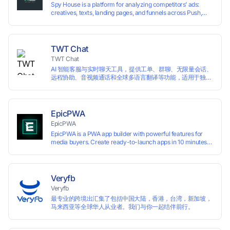
Spy House is a platform for analyzing competitors’ ads:
creatives, texts, landing pages, and funnels across Push,
Inpage, TikTok, and Facebook formats. Filtering by GEO,
languages, and devices. Search ads by keywords and
domains
TWT Chat
TWT Chat
AI 智能客服与实时聊天工具，提供工单、群聊、无限量会话、
远程协助、音视频通话和全球多语言翻译等功能，适用于独立
开发者、出海 SaaS & DTC 独立站。免费使用！
EpicPWA
EpicPWA
EpicPWA is a PWA app builder with powerful features for
media buyers. Create ready-to-launch apps in 10 minutes
without coding: 20+ analytics metrics, 85+ templates, built-
in hosting, AI content generation, and full push control. Test
your funnels as fast as possible with a free plan.
Veryfb
Veryfb
最专业的跨境出汇集了包括中国大陆，香港，台湾，新加坡，
马来西亚等全球华人从业者。我们与你一起结伴前行。