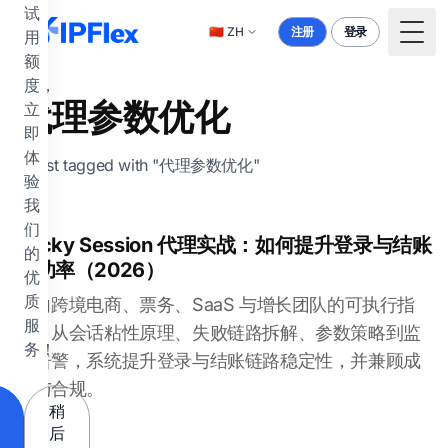
跳到主要内容
试
🇨🇳
ZH
注册
登录
用
Togg
额
度，
代理参数优化
立
即
体
1 post tagged with "代理参数优化"
验
我
们
Sticky Session 代理实战：如何提升登录与结账
的
成功率（2026）
优
质
面向跨境电商、票务、SaaS 与增长团队的可执行指
服
南：从会话粘性原理、失败链路拆解、参数策略到监
务！
控告警，系统提升登录与结账链路稳定性，并兼顾成
本与合规。
稍
后