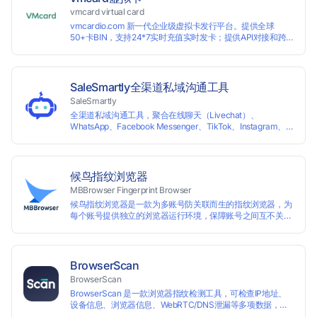
vmcard virtual card
vmcardio.com 新一代企业级虚拟卡发行平台。提供全球
50+卡BIN，支持24*7实时充值实时发卡；提供API对接和跨
境支付业务场景解决方案。
SaleSmartly全渠道私域沟通工具
SaleSmartly
全渠道私域沟通工具，聚合在线聊天（Livechat）、
WhatsApp、Facebook Messenger、TikTok、Instagram、
Telegram、Line、Email、VKontakte、Wechat。连接客户，
驱动增长。
候鸟指纹浏览器
MBBrowser Fingerprint Browser
候鸟指纹浏览器是一款为多账号防关联而生的指纹浏览器，为
每个账号提供独立的浏览器运行环境，保障账号之间互不关
联。 候鸟指纹浏览器通过修改浏览器指纹阻止任何网站读取您
真实的指纹信息，从而达到防追踪的目的。完美替代VPS、虚
拟机等传统的账号防关联方式，解决一台电脑同时登陆运营多
个账号的使用场景。 候鸟指纹浏览器适用于跨境电商多店铺运
BrowserScan
营、海淘代购、Affiliate广告联盟、SEO优化、社交媒体营销
BrowserScan
等多种行业应用。
BrowserScan 是一款浏览器指纹检测工具，可检查IP地址、
设备信息、浏览器信息、WebRTC/DNS泄漏等多项数据，保
障您的上网安全。