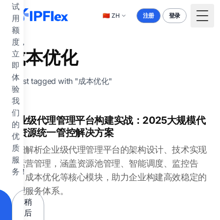
跳到主要内容
试
🇨🇳
ZH
注册
登录
用
Togg
额
度，
成本优化
立
即
体
1 post tagged with "成本优化"
验
我
们
企业级代理管理平台构建实战：2025大规模代
的
理资源统一管控解决方案
优
质
详细解析企业级代理管理平台的架构设计、技术实现
服
和运营管理，涵盖资源池管理、智能调度、监控告
务！
警、成本优化等核心模块，助力企业构建高效稳定的
代理服务体系。
稍
后