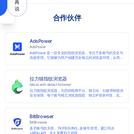
再
说
合作伙伴
AdsPower
AdsPower
AdsPower 是一款专业的指纹浏览器，专注于多账号的安全与
高效管理。它能够为用户创建完全独立的浏览器环境，从而避
免账号因关联而被封禁，保障数据与业务资产的安全。自上线
以来，AdsPower 已服务超 500 万用户，守护超过 2 亿个账
号安全。
拉力猫指纹浏览器
lalicat anti-detect browser
拉力猫指纹浏览器，为您的电商平台、独立站、社媒营销提供
安全保障。每个账号独立浏览器指纹、独立IP登录环境，实现
防关联批量管理、注册和养号，确保账号安全隔离。
BitBrowser
BitBrowser
多开账号防关联，TK/FB/X/INS...多账号管理，窗口同步
+RPA+API，永久免费10个环境。