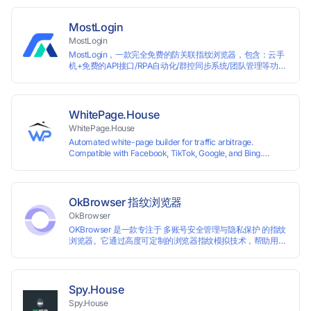
most international sites, while mass issuance and API make
scaling and automation effortless. Enter the promo code
IPFLEX when topping up your Pay2.House account and get
MostLogin
+1% credited to your balance from the deposit.
MostLogin
MostLogin，一款完全免费的防关联指纹浏览器，包含：云手
机+免费的API接口/RPA自动化/群控同步系统/团队管理等功
能！
WhitePage.House
WhitePage.House
Automated white-page builder for traffic arbitrage.
Compatible with Facebook, TikTok, Google, and Bing.
Generate niche-ready pages in minutes and run campaigns
smoothly without moderation barriers.
OkBrowser 指纹浏览器
OkBrowser
OKBrowser 是一款专注于 多账号安全管理与隐私保护 的指纹
浏览器。它通过高度可定制的浏览器指纹模拟技术，帮助用户
在同一台设备上创建多个独立的浏览器环境，从而有效避免账
号之间的关联和风控。
Spy.House
Spy.House