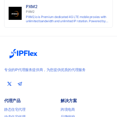
PXM2
PXM2
PXM2.io is Premium dedicated 4G LTE mobile proxies with
unlimited bandwidth and unlimited IP rotation. Powered by
real mobile networks for high anonymity, stability, and
smooth performance. Perfect for automation, scraping,
social media, and multi-account use. 24-hour free trial
available — no credit card required.
专业的IP代理服务提供商，为您提供优质的代理服务
代理产品
解决方案
静态住宅代理
跨境电商
动态住宅代理
品牌保护