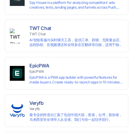
Spy House is a platform for analyzing competitors’ ads:
creatives, texts, landing pages, and funnels across Push,
Inpage, TikTok, and Facebook formats. Filtering by GEO,
languages, and devices. Search ads by keywords and
domains
TWT Chat
TWT Chat
AI 智能客服与实时聊天工具，提供工单、群聊、无限量会话、
远程协助、音视频通话和全球多语言翻译等功能，适用于独立
开发者、出海 SaaS & DTC 独立站。免费使用！
EpicPWA
EpicPWA
EpicPWA is a PWA app builder with powerful features for
media buyers. Create ready-to-launch apps in 10 minutes
without coding: 20+ analytics metrics, 85+ templates, built-
in hosting, AI content generation, and full push control. Test
your funnels as fast as possible with a free plan.
Veryfb
Veryfb
最专业的跨境出汇集了包括中国大陆，香港，台湾，新加坡，
马来西亚等全球华人从业者。我们与你一起结伴前行。