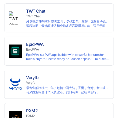
languages, and devices. Search ads by keywords and
domains
TWT Chat
TWT Chat
AI 智能客服与实时聊天工具，提供工单、群聊、无限量会话、
远程协助、音视频通话和全球多语言翻译等功能，适用于独立
开发者、出海 SaaS & DTC 独立站。免费使用！
EpicPWA
EpicPWA
EpicPWA is a PWA app builder with powerful features for
media buyers. Create ready-to-launch apps in 10 minutes
without coding: 20+ analytics metrics, 85+ templates, built-
in hosting, AI content generation, and full push control. Test
your funnels as fast as possible with a free plan.
Veryfb
Veryfb
最专业的跨境出汇集了包括中国大陆，香港，台湾，新加坡，
马来西亚等全球华人从业者。我们与你一起结伴前行。
PXM2
PXM2