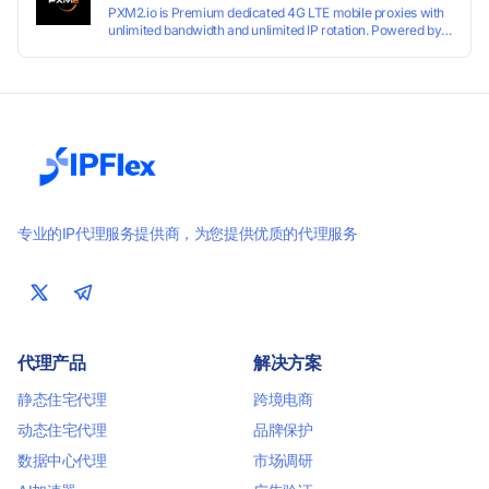
PXM2.io is Premium dedicated 4G LTE mobile proxies with
unlimited bandwidth and unlimited IP rotation. Powered by
real mobile networks for high anonymity, stability, and
smooth performance. Perfect for automation, scraping,
social media, and multi-account use. 24-hour free trial
available — no credit card required.
专业的IP代理服务提供商，为您提供优质的代理服务
代理产品
解决方案
静态住宅代理
跨境电商
动态住宅代理
品牌保护
数据中心代理
市场调研