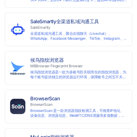
境支付业务场景解决方案。
SaleSmartly全渠道私域沟通工具
SaleSmartly
全渠道私域沟通工具，聚合在线聊天（Livechat）、
WhatsApp、Facebook Messenger、TikTok、Instagram、
Telegram、Line、Email、VKontakte、Wechat。连接客户，
驱动增长。
候鸟指纹浏览器
MBBrowser Fingerprint Browser
候鸟指纹浏览器是一款为多账号防关联而生的指纹浏览器，为
每个账号提供独立的浏览器运行环境，保障账号之间互不关
联。 候鸟指纹浏览器通过修改浏览器指纹阻止任何网站读取您
真实的指纹信息，从而达到防追踪的目的。完美替代VPS、虚
拟机等传统的账号防关联方式，解决一台电脑同时登陆运营多
个账号的使用场景。 候鸟指纹浏览器适用于跨境电商多店铺运
BrowserScan
营、海淘代购、Affiliate广告联盟、SEO优化、社交媒体营销
BrowserScan
等多种行业应用。
BrowserScan 是一款浏览器指纹检测工具，可检查IP地址、
设备信息、浏览器信息、WebRTC/DNS泄漏等多项数据，保
障您的上网安全。