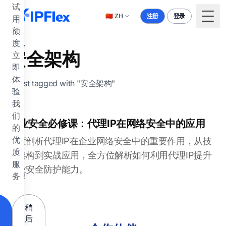
跳到主要内容
试
🇨🇳
ZH
注册
登录
用
Togg
额
度，
安全架构
立
即
体
1 post tagged with "安全架构"
验
我
们
企业安全必修课：代理IP在网络安全中的应用
的
优
深度剖析代理IP在企业网络安全中的重要作用，从技
质
术架构到实战应用，全方位解析如何利用代理IP提升
服
企业安全防护能力。
务！
稍
后