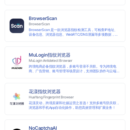
联。 候鸟指纹浏览器通过修改浏览器指纹阻止任何网站读取您
真实的指纹信息，从而达到防追踪的目的。完美替代VPS、虚
拟机等传统的账号防关联方式，解决一台电脑同时登陆运营多
个账号的使用场景。 候鸟指纹浏览器适用于跨境电商多店铺运
BrowserScan
营、海淘代购、Affiliate广告联盟、SEO优化、社交媒体营销
BrowserScan
等多种行业应用。
BrowserScan 是一款浏览器指纹检测工具，可检查IP地址、
设备信息、浏览器信息、WebRTC/DNS泄漏等多项数据，保
障您的上网安全。
MuLogin指纹浏览器
MuLogin Antidetect Browser
跨境电商必备指纹浏览器，多账号登录不关联。专为跨境电
商、广告营销、账号管理等场景设计，支持团队协作与云端管
理，助力用户高效实现多账号的独立管理与操作。支持免费试
用。
花漾指纹浏览器
HuaYang Fingerprint Browser
花漾灵动，跨境卖家和社媒运营之首选！支持多账号防关联，
浏览器和手机App自动化操作，助您高效管理和扩展业务！
NoCaptchaAI