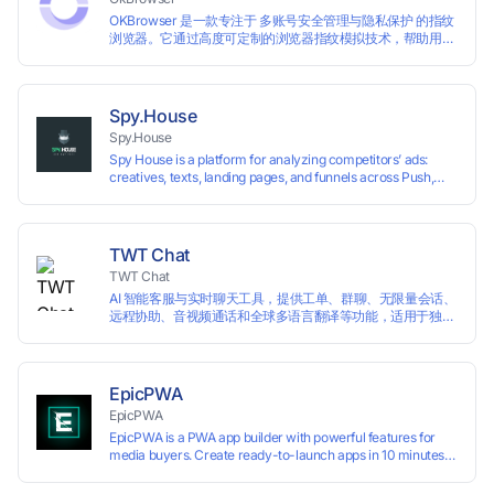
OKBrowser 是一款专注于 多账号安全管理与隐私保护 的指纹
浏览器。它通过高度可定制的浏览器指纹模拟技术，帮助用户
在同一台设备上创建多个独立的浏览器环境，从而有效避免账
号之间的关联和风控。
Spy.House
Spy.House
Spy House is a platform for analyzing competitors’ ads:
creatives, texts, landing pages, and funnels across Push,
Inpage, TikTok, and Facebook formats. Filtering by GEO,
languages, and devices. Search ads by keywords and
domains
TWT Chat
TWT Chat
AI 智能客服与实时聊天工具，提供工单、群聊、无限量会话、
远程协助、音视频通话和全球多语言翻译等功能，适用于独立
开发者、出海 SaaS & DTC 独立站。免费使用！
EpicPWA
EpicPWA
EpicPWA is a PWA app builder with powerful features for
media buyers. Create ready-to-launch apps in 10 minutes
without coding: 20+ analytics metrics, 85+ templates, built-
in hosting, AI content generation, and full push control. Test