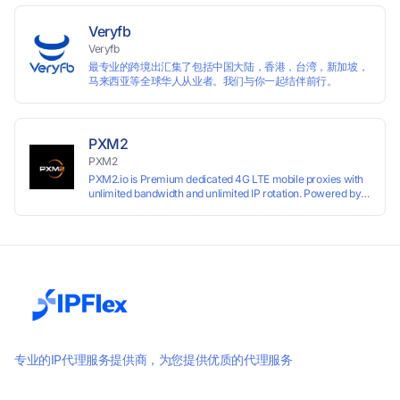
your funnels as fast as possible with a free plan.
Veryfb
Veryfb
最专业的跨境出汇集了包括中国大陆，香港，台湾，新加坡，
马来西亚等全球华人从业者。我们与你一起结伴前行。
PXM2
PXM2
PXM2.io is Premium dedicated 4G LTE mobile proxies with
unlimited bandwidth and unlimited IP rotation. Powered by
real mobile networks for high anonymity, stability, and
smooth performance. Perfect for automation, scraping,
social media, and multi-account use. 24-hour free trial
available — no credit card required.
专业的IP代理服务提供商，为您提供优质的代理服务