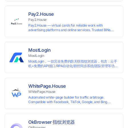
top-tier accuracy, speed, and seamless integration.
needed. ✅ Easy Integration — Developer-friendly API,
ready for any tool or automation.
Pay2.House
Pay2.House
Pay2.House — virtual cards for reliable work with
advertising platforms and online services. Trusted BINs
ensure high approval rates, cards support Apple Pay and
most international sites, while mass issuance and API make
scaling and automation effortless. Enter the promo code
IPFLEX when topping up your Pay2.House account and get
MostLogin
+1% credited to your balance from the deposit.
MostLogin
MostLogin，一款完全免费的防关联指纹浏览器，包含：云手
机+免费的API接口/RPA自动化/群控同步系统/团队管理等功
能！
WhitePage.House
WhitePage.House
Automated white-page builder for traffic arbitrage.
Compatible with Facebook, TikTok, Google, and Bing.
Generate niche-ready pages in minutes and run campaigns
smoothly without moderation barriers.
OkBrowser 指纹浏览器
OkBrowser