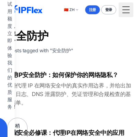
跳到主要内容
试
🇨🇳
ZH
注册
登录
用
Togg
额
度，
安全防护
立
即
体
2 posts tagged with "安全防护"
验
我
们
代理IP安全防护：如何保护你的网络隐私？
的
优
说明代理 IP 在网络安全中的真实作用边界，并给出加
质
密、日志、DNS 泄露防护、凭证管理和合规检查的基
服
础清单。
务！
稍
企业安全必修课：代理IP在网络安全中的应用
后