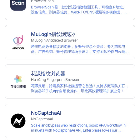
BrowserScan
等多种行业应用。
BrowserScan 是一款浏览器指纹检测工具，可检查IP地址、
设备信息、浏览器信息、WebRTC/DNS泄漏等多项数据，保
障您的上网安全。
MuLogin指纹浏览器
MuLogin Antidetect Browser
跨境电商必备指纹浏览器，多账号登录不关联。专为跨境电
商、广告营销、账号管理等场景设计，支持团队协作与云端管
理，助力用户高效实现多账号的独立管理与操作。支持免费试
用。
花漾指纹浏览器
HuaYang Fingerprint Browser
花漾灵动，跨境卖家和社媒运营之首选！支持多账号防关联，
浏览器和手机App自动化操作，助您高效管理和扩展业务！
NoCaptchaAI
NoCaptchaAI
Scale and bypass web restrictions, boost RPA workflow in
minuets with NoCaptchaAi API, Enterprises loves our
commitment to quality.