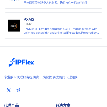
马来西亚等全球华人从业者。我们与你一起结伴前行。
PXM2
PXM2
PXM2.io is Premium dedicated 4G LTE mobile proxies with
unlimited bandwidth and unlimited IP rotation. Powered by
real mobile networks for high anonymity, stability, and
smooth performance. Perfect for automation, scraping,
social media, and multi-account use. 24-hour free trial
available — no credit card required.
专业的IP代理服务提供商，为您提供优质的代理服务
代理产品
解决方案