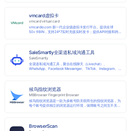
vmcard虚拟卡
vmcard virtual card
vmcardio.com 新一代企业级虚拟卡发行平台。提供全球
50+卡BIN，支持24*7实时充值实时发卡；提供API对接和跨
境支付业务场景解决方案。
SaleSmartly全渠道私域沟通工具
SaleSmartly
全渠道私域沟通工具，聚合在线聊天（Livechat）、
WhatsApp、Facebook Messenger、TikTok、Instagram、
Telegram、Line、Email、VKontakte、Wechat。连接客户，
驱动增长。
候鸟指纹浏览器
MBBrowser Fingerprint Browser
候鸟指纹浏览器是一款为多账号防关联而生的指纹浏览器，为
每个账号提供独立的浏览器运行环境，保障账号之间互不关
联。 候鸟指纹浏览器通过修改浏览器指纹阻止任何网站读取您
真实的指纹信息，从而达到防追踪的目的。完美替代VPS、虚
拟机等传统的账号防关联方式，解决一台电脑同时登陆运营多
个账号的使用场景。 候鸟指纹浏览器适用于跨境电商多店铺运
BrowserScan
营、海淘代购、Affiliate广告联盟、SEO优化、社交媒体营销