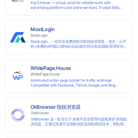
Pay2.House — virtual cards for reliable work with
advertising platforms and online services. Trusted BINs
ensure high approval rates, cards support Apple Pay and
most international sites, while mass issuance and API make
scaling and automation effortless. Enter the promo code
IPFLEX when topping up your Pay2.House account and get
MostLogin
+1% credited to your balance from the deposit.
MostLogin
MostLogin，一款完全免费的防关联指纹浏览器，包含：云手
机+免费的API接口/RPA自动化/群控同步系统/团队管理等功
能！
WhitePage.House
WhitePage.House
Automated white-page builder for traffic arbitrage.
Compatible with Facebook, TikTok, Google, and Bing.
Generate niche-ready pages in minutes and run campaigns
smoothly without moderation barriers.
OkBrowser 指纹浏览器
OkBrowser
OKBrowser 是一款专注于 多账号安全管理与隐私保护 的指纹
浏览器。它通过高度可定制的浏览器指纹模拟技术，帮助用户
在同一台设备上创建多个独立的浏览器环境，从而有效避免账
号之间的关联和风控。