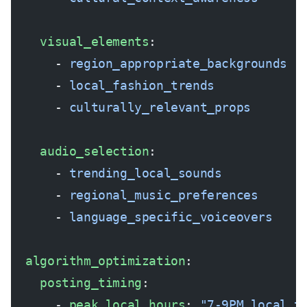
    visual_elements
:
      - 
region_appropriate_backgrounds
      - 
local_fashion_trends
      - 
culturally_relevant_props
    audio_selection
:
      - 
trending_local_sounds
      - 
regional_music_preferences
      - 
language_specific_voiceovers
  algorithm_optimization
:
    posting_timing
:
      - 
peak_local_hours
: 
"7-9PM local t