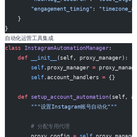
        "engagement_timing"
: 
"timezone_a
    }
}
自动化运营工具集成
class
 InstagramAutomationManager
:
    def
 __init__
(self, proxy_manager):
        self
.proxy_manager 
=
 proxy_manag
        self
.account_handlers 
=
 {}
    def
 setup_account_automation
(self, a
        """设置Instagram账号自动化"""
        # 分配专用代理
        proxy_config 
=
 self
.proxy_manage