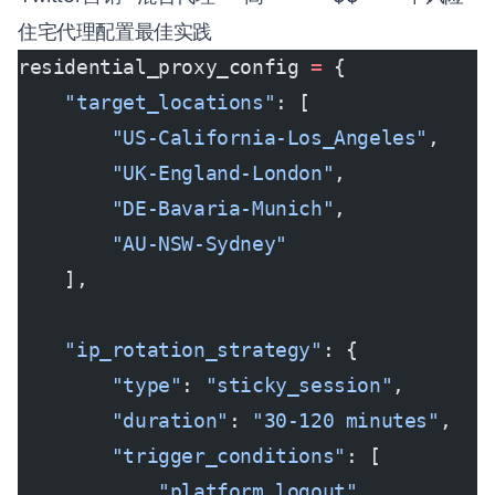
住宅代理配置最佳实践
residential_proxy_config 
=
 {
    "target_locations"
: [
        "US-California-Los_Angeles"
,
        "UK-England-London"
,
        "DE-Bavaria-Munich"
,
        "AU-NSW-Sydney"
    ],
    "ip_rotation_strategy"
: {
        "type"
: 
"sticky_session"
,
        "duration"
: 
"30-120 minutes"
,
        "trigger_conditions"
: [
            "platform_logout"
,