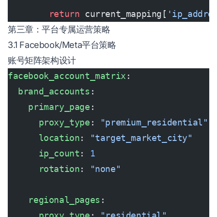
        return
 current_mapping[
'ip_addre
第三章：平台专属运营策略
3.1 Facebook/Meta平台策略
账号矩阵架构设计
facebook_account_matrix
:
  brand_accounts
:
    primary_page
:
      proxy_type
: 
"premium_residential"
      location
: 
"target_market_city"
      ip_count
: 
1
      rotation
: 
"none"
    regional_pages
:
      proxy_type
: 
"residential"