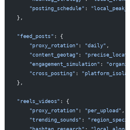
        "posting_schedule"
: 
"local_peak_
    },
    "feed_posts"
: {
        "proxy_rotation"
: 
"daily"
,
        "content_geotag"
: 
"precise_locat
        "engagement_simulation"
: 
"organi
        "cross_posting"
: 
"platform_isola
    },
    "reels_videos"
: {
        "proxy_rotation"
: 
"per_upload"
,
        "trending_sounds"
: 
"region_speci
        "hashtag_research"
: 
"local_algor