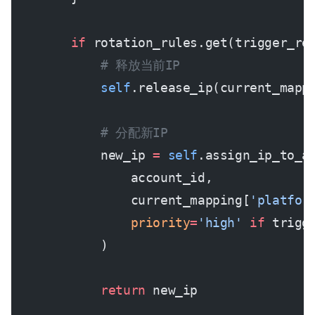
        if
 rotation_rules.get(trigger_re
            # 释放当前IP
            self
.release_ip(current_mapp
            # 分配新IP
            new_ip 
=
 self
.assign_ip_to_a
                account_id,
                current_mapping[
'platfor
                priority
=
'high'
 if
 trigg
            )
            return
 new_ip