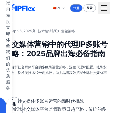
跳到主要内容
试
🇨🇳
ZH
注册
登录
用
Togg
额
度，
立
Sep 26, 2025
技术编辑部
营销策略
即
体
社交媒体营销中的代理IP多账号
验
策略：2025品牌出海必备指南
我
们
的
深度解析社交媒体平台的多账号运营策略，涵盖代理IP配置、账号安
优
全管理、反检测技术和合规风控，助力品牌高效拓展全球社交媒体市
质
场。
服
务！
引言：社交媒体多账号运营的新时代挑战
稍
随着全球社交媒体平台监管政策日趋严格，传统的多
后