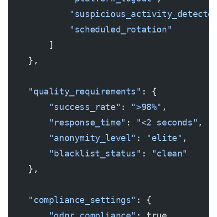
            "suspicious_activity_detecte
            "scheduled_rotation"
        ]
    },
    "quality_requirements"
: {
        "success_rate"
: 
">98%"
,
        "response_time"
: 
"<2 seconds"
,
        "anonymity_level"
: 
"elite"
,
        "blacklist_status"
: 
"clean"
    },
    "compliance_settings"
: {
        "gdpr_compliance"
: true,