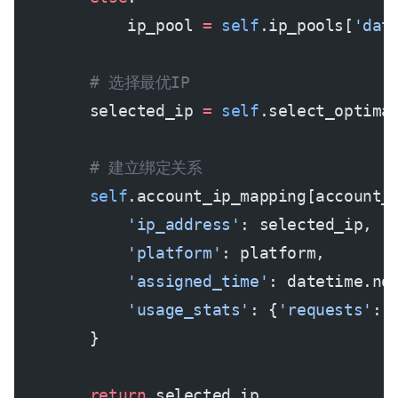
            ip_pool 
=
 self
.ip_pools[
'dat
        # 选择最优IP
        selected_ip 
=
 self
.select_optima
        # 建立绑定关系
        self
.account_ip_mapping[account_
            'ip_address'
: selected_ip,
            'platform'
: platform,
            'assigned_time'
: datetime.no
            'usage_stats'
: {
'requests'
: 
        }
        return
 selected_ip