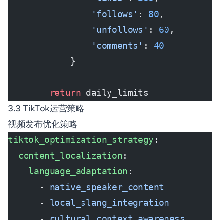
                'follows'
: 
80
,
                'unfollows'
: 
60
,
                'comments'
: 
40
            }
        return
 daily_limits
3.3 TikTok运营策略
视频发布优化策略
tiktok_optimization_strategy
:
  content_localization
:
    language_adaptation
:
      - 
native_speaker_content
      - 
local_slang_integration
      - 
cultural_context_awareness