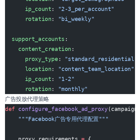
      ip_count
: 
"2-3_per_account"
      rotation
: 
"bi_weekly"
  support_accounts
:
    content_creation
:
      proxy_type
: 
"standard_residential"
      location
: 
"content_team_location"
      ip_count
: 
"1-2"
      rotation
: 
"monthly"
广告投放代理策略
def
 configure_facebook_ad_proxy
(campaign
    """Facebook广告专用代理配置"""
    proxy_requirements 
=
 {