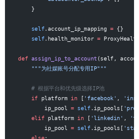
        }
        self
.account_ip_mapping 
=
 {}
        self
.health_monitor 
=
 ProxyHealt
    def
 assign_ip_to_account
(self, accou
        """为社媒账号分配专用IP"""
        # 根据平台和优先级选择IP池
        if
 platform 
in
 [
'facebook'
, 
'ins
            ip_pool 
=
 self
.ip_pools[
'pre
        elif
 platform 
in
 [
'linkedin'
, 
't
            ip_pool 
=
 self
.ip_pools[
'sta
        else
: