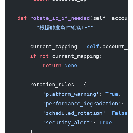
    def
 rotate_ip_if_needed
(self, accoun
        """根据触发条件轮换IP"""
        current_mapping 
=
 self
.account_i
        if
 not
 current_mapping:
            return
 None
        rotation_rules 
=
 {
            'platform_warning'
: 
True
,
            'performance_degradation'
: 
T
            'scheduled_rotation'
: 
False
,
            'security_alert'
: 
True
        }