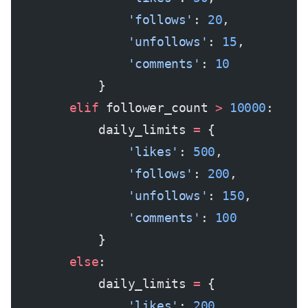
                'follows'
: 
20
,
                'unfollows'
: 
15
,
                'comments'
: 
10
            }
        elif
 follower_count 
>
 10000
:
            daily_limits 
=
 {
                'likes'
: 
500
,
                'follows'
: 
200
,
                'unfollows'
: 
150
,
                'comments'
: 
100
            }
        else
:
            daily_limits 
=
 {
                'likes'
: 
200
,