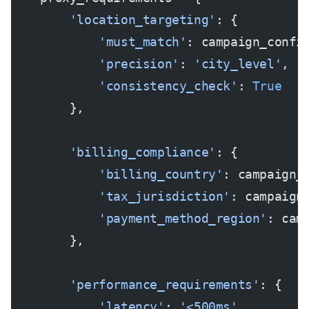
        'location_targeting'
: {
            'must_match'
: campaign_confi
            'precision'
: 
'city_level'
,
            'consistency_check'
: 
True
        },
        'billing_compliance'
: {
            'billing_country'
: campaign_
            'tax_jurisdiction'
: campaign
            'payment_method_region'
: cam
        },
        'performance_requirements'
: {
            'latency'
: 
'<500ms'
,