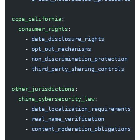
  ccpa_california
:
    consumer_rights
:
      - 
data_disclosure_rights
      - 
opt_out_mechanisms
      - 
non_discrimination_protection
      - 
third_party_sharing_controls
  other_jurisdictions
:
    china_cybersecurity_law
:
      - 
data_localization_requirements
      - 
real_name_verification
      - 
content_moderation_obligations