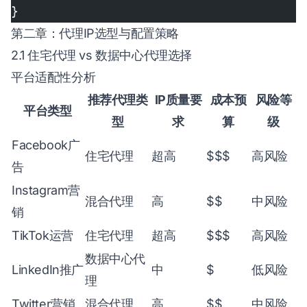
}
第二章：代理IP选型与配置策略
2.1 住宅代理 vs 数据中心代理选择
平台适配性分析
推荐代理类
IP质量要
成本预
风险等
平台类型
型
求
算
级
Facebook广
住宅代理
超高
$$$
高风险
告
Instagram营
混合代理
高
$$
中风险
销
TikTok运营
住宅代理
超高
$$$
高风险
数据中心代
LinkedIn推广
中
$
低风险
理
Twitter营销
混合代理
高
$$
中风险