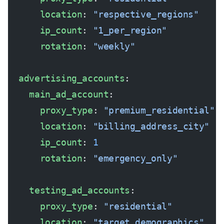
      location
: 
"respective_regions"
      ip_count
: 
"1_per_region"
      rotation
: 
"weekly"
  advertising_accounts
:
    main_ad_account
:
      proxy_type
: 
"premium_residential"
      location
: 
"billing_address_city"
      ip_count
: 
1
      rotation
: 
"emergency_only"
    testing_ad_accounts
:
      proxy_type
: 
"residential"
      location
: 
"target_demographics"