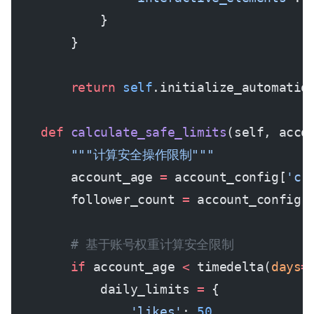
            }
        }
        return
 self
.initialize_automatio
    def
 calculate_safe_limits
(self, acco
        """计算安全操作限制"""
        account_age 
=
 account_config[
'cr
        follower_count 
=
 account_config[
        # 基于账号权重计算安全限制
        if
 account_age 
<
 timedelta(
days
=
            daily_limits 
=
 {
                'likes'
: 
50
,