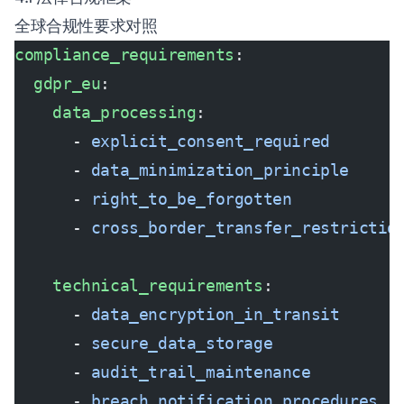
全球合规性要求对照
compliance_requirements
:
  gdpr_eu
:
    data_processing
:
      - 
explicit_consent_required
      - 
data_minimization_principle
      - 
right_to_be_forgotten
      - 
cross_border_transfer_restrictio
    technical_requirements
:
      - 
data_encryption_in_transit
      - 
secure_data_storage
      - 
audit_trail_maintenance
      - 
breach_notification_procedures