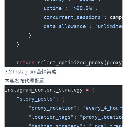
            'uptime'
: 
'>99.9%'
,
            'concurrent_sessions'
: campa
            'data_allowance'
: 
'unlimited
        }
    }
    return
 select_optimized_proxy(proxy_
3.2 Instagram营销策略
内容发布代理配置
instagram_content_strategy 
=
 {
    "story_posts"
: {
        "proxy_rotation"
: 
"every_4_hours
        "location_tags"
: 
"proxy_location
        "hashtag_strategy"
: 
"local_trend