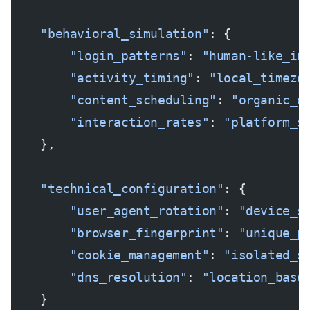
    "behavioral_simulation"
: {
        "login_patterns"
: 
"human-like_in
        "activity_timing"
: 
"local_timezo
        "content_scheduling"
: 
"organic_d
        "interaction_rates"
: 
"platform_s
    },
    "technical_configuration"
: {
        "user_agent_rotation"
: 
"device_s
        "browser_fingerprint"
: 
"unique_p
        "cookie_management"
: 
"isolated_s
        "dns_resolution"
: 
"location_base
    }