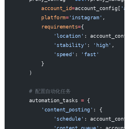
            account_id
=
account_config[
'a
            platform
=
'instagram'
,
            requirements
=
{
                'location'
: account_conf
                'stability'
: 
'high'
,
                'speed'
: 
'fast'
            }
        )
        # 配置自动化任务
        automation_tasks 
=
 {
            'content_posting'
: {
                'schedule'
: account_conf
                'content_queue'
: account