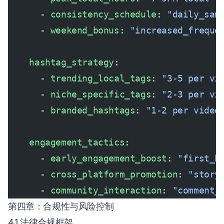
      - 
consistency_schedule
: 
"daily_sam
      - 
weekend_bonus
: 
"increased_freque
    hashtag_strategy
:
      - 
trending_local_tags
: 
"3-5 per vi
      - 
niche_specific_tags
: 
"2-3 per vi
      - 
branded_hashtags
: 
"1-2 per video
    engagement_tactics
:
      - 
early_engagement_boost
: 
"first_h
      - 
cross_platform_promotion
: 
"story
      - 
community_interaction
: 
"comment_
第四章：合规性与风险控制
4.1 法律合规框架