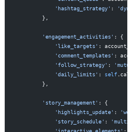
                'hashtag_strategy'
: 
'dyn
            },
            'engagement_activities'
: {
                'like_targets'
: account_
                'comment_templates'
: acc
                'follow_strategy'
: 
'mutu
                'daily_limits'
: 
self
.cal
            },
            'story_management'
: {
                'highlights_update'
: 
'we
                'story_schedule'
: 
'multi
                'interactive_elements'
: 