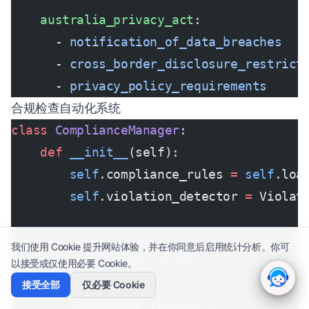
    australia_privacy_act
:
      - 
notification_of_data_breaches
      - 
cross_border_disclosure_restrict
      - 
privacy_policy_requirements
合规检查自动化系统
class
 ComplianceManager
:
    def
 __init__
(self):
        self
.compliance_rules 
=
 self
.loa
        self
.violation_detector 
=
 Violat
    def
 check_campaign_compliance
(self, 
我们使用 Cookie 提升网站体验，并在你同意后启用统计分析。你可
        """检查营销活动合规性"""
以接受或仅使用必要 Cookie。
接受全部
仅必要 Cookie
        compliance_results 
=
 {