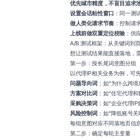
优先城市精度，不盲目追求
设置会话粘性窗口
：同一测试
做人类化请求节奏
：控制请
上线前做双重定位校验
：供
A/B 测试框架：从关键词到
想让测试结果能直接落地，需
第一步：按长尾词意图分组
以代理IP相关业务为例，可
问题导向词
：如“为什么跨境
方案对比词
：如“住宅代理和
采购决策词
：如“企业代理I
风险控制词
：如“降低账号关
每组意图对应不同落地页信
第二步：确定每轮主变量