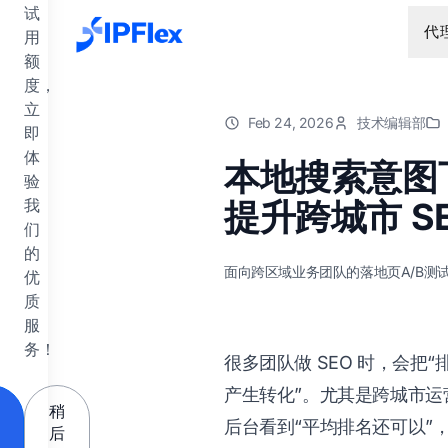
跳到主要内容
试
代
用
额
度，
立
Feb 24, 2026
技术编辑部
即
体
本地搜索意图下
验
我
提升跨城市 S
们
的
面向跨区域业务团队的落地页A/B测
优
质
服
务！
很多团队做 SEO 时，会
产生转化”。尤其是跨城市
稍
后台看到“平均排名还可以”
后