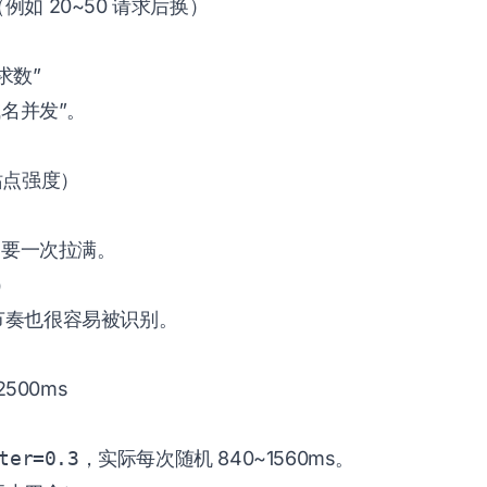
如 20~50 请求后换）
。
求数”
域名并发”。
站点强度）
不要一次拉满。
）
节奏也很容易被识别。
500ms
ter=0.3
，实际每次随机 840~1560ms。