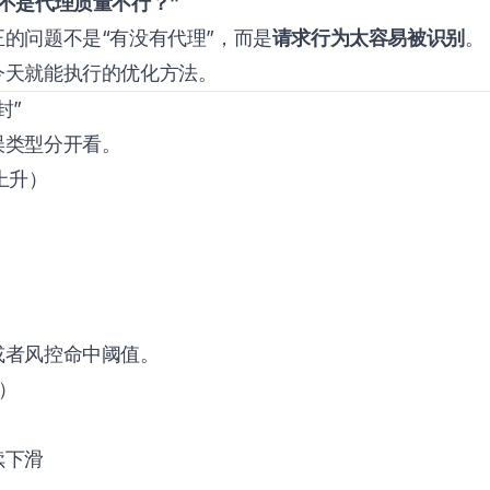
是不是代理质量不行？”
的问题不是“有没有代理”，而是
请求行为太容易被识别
。
今天就能执行的优化方法。
封”
误类型分开看。
剧上升）
或者风控命中阈值。
）
续下滑