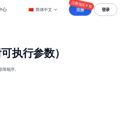
注册就送￥15
中心
🇨🇳
简体中文
注册
登录
附可执行参数）
排障顺序。