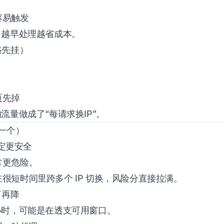
e
容易触发
，越早处理越省成本。
路先挂）
页先掉
流量做成了“每请求换IP”。
中一个）
一定更安全
常更危险。
很短时间里跨多个 IP 切换，风险分直接拉满。
了再降
小时，可能是在透支可用窗口。