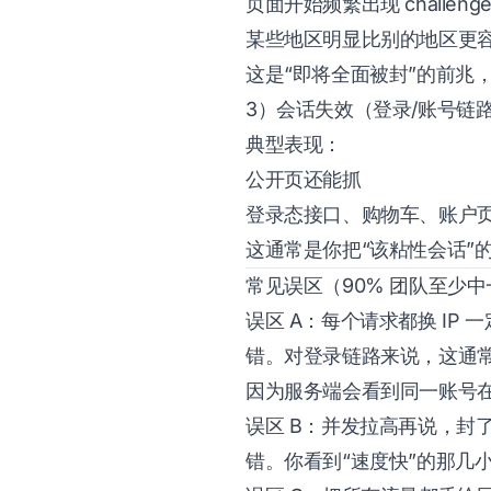
页面开始频繁出现 challeng
某些地区明显比别的地区更
这是“即将全面被封”的前兆
3）会话失效（登录/账号链
典型表现：
公开页还能抓
登录态接口、购物车、账户
这通常是你把“该粘性会话”的
常见误区（90% 团队至少
误区 A：每个请求都换 IP 
错。对登录链路来说，这通
因为服务端会看到同一账号在
误区 B：并发拉高再说，封
错。你看到“速度快”的那几