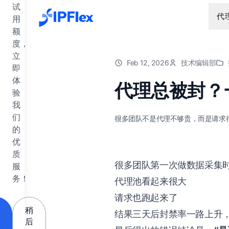
跳到主要内容
试
代
用
额
度，
立
Feb 12, 2026
技术编辑部
即
体
代理总被封？
验
我
们
很多团队不是代理不够贵，而是请求
的
优
质
很多团队第一次做数据采集
服
务！
代理池看起来很大
请求也跑起来了
稍
结果三天后封禁率一路上升
后