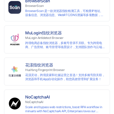
BrowserScan
营、海淘代购、Affiliate广告联盟、SEO优化、社交媒体营销
BrowserScan
等多种行业应用。
BrowserScan 是一款浏览器指纹检测工具，可检查IP地址、
设备信息、浏览器信息、WebRTC/DNS泄漏等多项数据，保
障您的上网安全。
MuLogin指纹浏览器
MuLogin Antidetect Browser
跨境电商必备指纹浏览器，多账号登录不关联。专为跨境电
商、广告营销、账号管理等场景设计，支持团队协作与云端管
理，助力用户高效实现多账号的独立管理与操作。支持免费试
用。
花漾指纹浏览器
HuaYang Fingerprint Browser
花漾灵动，跨境卖家和社媒运营之首选！支持多账号防关联，
浏览器和手机App自动化操作，助您高效管理和扩展业务！
NoCaptchaAI
NoCaptchaAI
Scale and bypass web restrictions, boost RPA workflow in
minuets with NoCaptchaAi API, Enterprises loves our