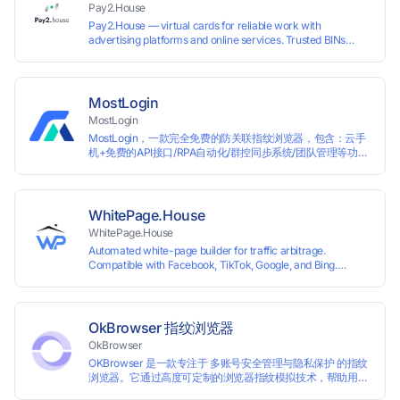
Pay2.House
Pay2.House — virtual cards for reliable work with
advertising platforms and online services. Trusted BINs
ensure high approval rates, cards support Apple Pay and
most international sites, while mass issuance and API make
scaling and automation effortless. Enter the promo code
IPFLEX when topping up your Pay2.House account and get
MostLogin
+1% credited to your balance from the deposit.
MostLogin
MostLogin，一款完全免费的防关联指纹浏览器，包含：云手
机+免费的API接口/RPA自动化/群控同步系统/团队管理等功
能！
WhitePage.House
WhitePage.House
Automated white-page builder for traffic arbitrage.
Compatible with Facebook, TikTok, Google, and Bing.
Generate niche-ready pages in minutes and run campaigns
smoothly without moderation barriers.
OkBrowser 指纹浏览器
OkBrowser
OKBrowser 是一款专注于 多账号安全管理与隐私保护 的指纹
浏览器。它通过高度可定制的浏览器指纹模拟技术，帮助用户
在同一台设备上创建多个独立的浏览器环境，从而有效避免账