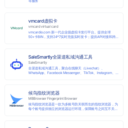
等服务
vmcard虚拟卡
vmcard virtual card
vmcardio.com 新一代企业级虚拟卡发行平台。提供全球
50+卡BIN，支持24*7实时充值实时发卡；提供API对接和跨
境支付业务场景解决方案。
SaleSmartly全渠道私域沟通工具
SaleSmartly
全渠道私域沟通工具，聚合在线聊天（Livechat）、
WhatsApp、Facebook Messenger、TikTok、Instagram、
Telegram、Line、Email、VKontakte、Wechat。连接客户，
驱动增长。
候鸟指纹浏览器
MBBrowser Fingerprint Browser
候鸟指纹浏览器是一款为多账号防关联而生的指纹浏览器，为
每个账号提供独立的浏览器运行环境，保障账号之间互不关
联。 候鸟指纹浏览器通过修改浏览器指纹阻止任何网站读取您
真实的指纹信息，从而达到防追踪的目的。完美替代VPS、虚
拟机等传统的账号防关联方式，解决一台电脑同时登陆运营多
个账号的使用场景。 候鸟指纹浏览器适用于跨境电商多店铺运