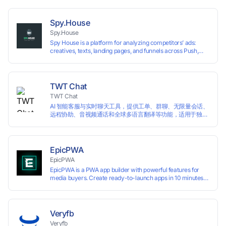
号之间的关联和风控。
Spy.House
Spy.House
Spy House is a platform for analyzing competitors’ ads:
creatives, texts, landing pages, and funnels across Push,
Inpage, TikTok, and Facebook formats. Filtering by GEO,
languages, and devices. Search ads by keywords and
domains
TWT Chat
TWT Chat
AI 智能客服与实时聊天工具，提供工单、群聊、无限量会话、
远程协助、音视频通话和全球多语言翻译等功能，适用于独立
开发者、出海 SaaS & DTC 独立站。免费使用！
EpicPWA
EpicPWA
EpicPWA is a PWA app builder with powerful features for
media buyers. Create ready-to-launch apps in 10 minutes
without coding: 20+ analytics metrics, 85+ templates, built-
in hosting, AI content generation, and full push control. Test
your funnels as fast as possible with a free plan.
Veryfb
Veryfb