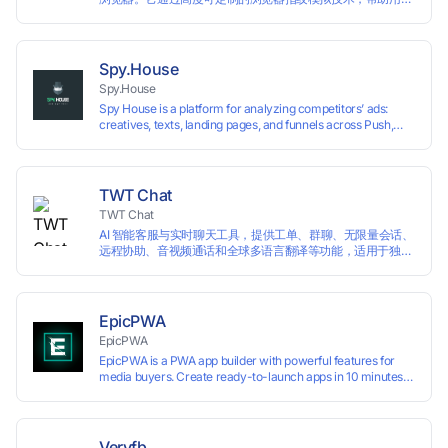
在同一台设备上创建多个独立的浏览器环境，从而有效避免账
号之间的关联和风控。
Spy.House
Spy.House
Spy House is a platform for analyzing competitors’ ads:
creatives, texts, landing pages, and funnels across Push,
Inpage, TikTok, and Facebook formats. Filtering by GEO,
languages, and devices. Search ads by keywords and
domains
TWT Chat
TWT Chat
AI 智能客服与实时聊天工具，提供工单、群聊、无限量会话、
远程协助、音视频通话和全球多语言翻译等功能，适用于独立
开发者、出海 SaaS & DTC 独立站。免费使用！
EpicPWA
EpicPWA
EpicPWA is a PWA app builder with powerful features for
media buyers. Create ready-to-launch apps in 10 minutes
without coding: 20+ analytics metrics, 85+ templates, built-
in hosting, AI content generation, and full push control. Test
your funnels as fast as possible with a free plan.
Veryfb