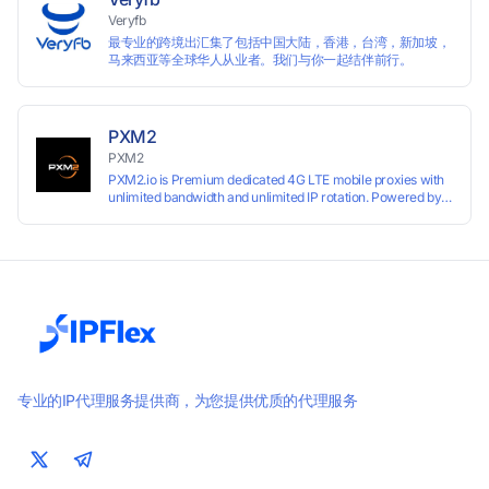
Veryfb
最专业的跨境出汇集了包括中国大陆，香港，台湾，新加坡，
马来西亚等全球华人从业者。我们与你一起结伴前行。
PXM2
PXM2
PXM2.io is Premium dedicated 4G LTE mobile proxies with
unlimited bandwidth and unlimited IP rotation. Powered by
real mobile networks for high anonymity, stability, and
smooth performance. Perfect for automation, scraping,
social media, and multi-account use. 24-hour free trial
available — no credit card required.
专业的IP代理服务提供商，为您提供优质的代理服务