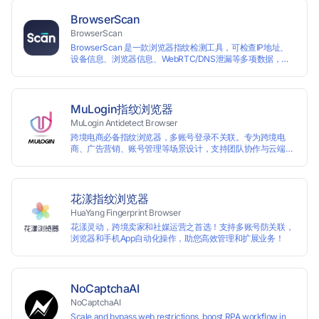
拟机等传统的账号防关联方式，解决一台电脑同时登陆运营多
个账号的使用场景。 候鸟指纹浏览器适用于跨境电商多店铺运
BrowserScan
营、海淘代购、Affiliate广告联盟、SEO优化、社交媒体营销
BrowserScan
等多种行业应用。
BrowserScan 是一款浏览器指纹检测工具，可检查IP地址、
设备信息、浏览器信息、WebRTC/DNS泄漏等多项数据，保
障您的上网安全。
MuLogin指纹浏览器
MuLogin Antidetect Browser
跨境电商必备指纹浏览器，多账号登录不关联。专为跨境电
商、广告营销、账号管理等场景设计，支持团队协作与云端管
理，助力用户高效实现多账号的独立管理与操作。支持免费试
用。
花漾指纹浏览器
HuaYang Fingerprint Browser
花漾灵动，跨境卖家和社媒运营之首选！支持多账号防关联，
浏览器和手机App自动化操作，助您高效管理和扩展业务！
NoCaptchaAI
NoCaptchaAI
Scale and bypass web restrictions, boost RPA workflow in