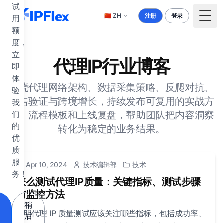
跳到主要内容
试
🇨🇳
ZH
注册
登录
用
Togg
额
度，
立
代理IP行业博客
即
体
围绕代理网络架构、数据采集策略、反爬对抗、
验
广告验证与跨境增长，持续发布可复用的实战方
我
法、流程模板和上线复盘，帮助团队把内容洞察
们
的
转化为稳定的业务结果。
优
质
服
Apr 10, 2024
技术编辑部
技术
务！
怎么测试代理IP质量：关键指标、测试步骤
与监控方法
稍
说明代理 IP 质量测试应该关注哪些指标，包括成功率、
后