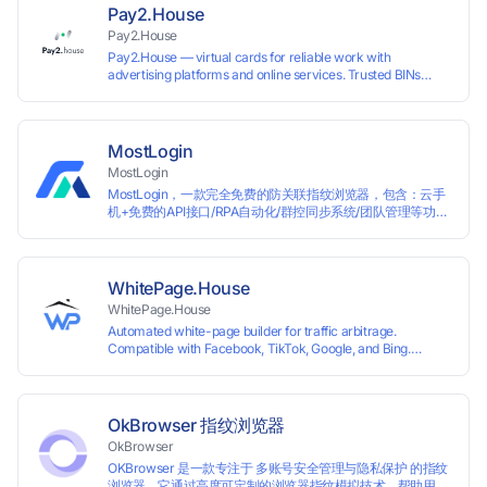
Pay2.House
Pay2.House
Pay2.House — virtual cards for reliable work with
advertising platforms and online services. Trusted BINs
ensure high approval rates, cards support Apple Pay and
most international sites, while mass issuance and API make
scaling and automation effortless. Enter the promo code
IPFLEX when topping up your Pay2.House account and get
MostLogin
+1% credited to your balance from the deposit.
MostLogin
MostLogin，一款完全免费的防关联指纹浏览器，包含：云手
机+免费的API接口/RPA自动化/群控同步系统/团队管理等功
能！
WhitePage.House
WhitePage.House
Automated white-page builder for traffic arbitrage.
Compatible with Facebook, TikTok, Google, and Bing.
Generate niche-ready pages in minutes and run campaigns
smoothly without moderation barriers.
OkBrowser 指纹浏览器
OkBrowser
OKBrowser 是一款专注于 多账号安全管理与隐私保护 的指纹
浏览器。它通过高度可定制的浏览器指纹模拟技术，帮助用户