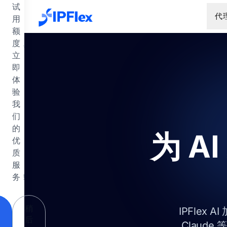
跳到主要内容
试
代
用
额
度，
立
即
体
验
我
们
的
为 A
优
质
服
务！
稍
IPFlex
后
Claud