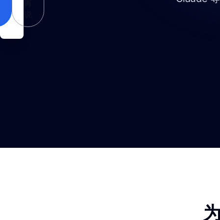
再
说
为