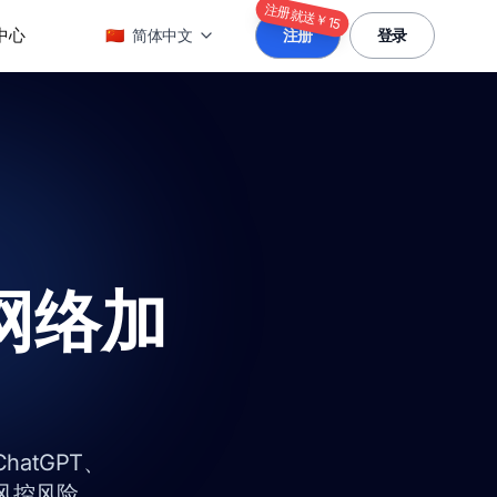
注册就送￥15
中心
🇨🇳
简体中文
注册
登录
业网络加
hatGPT、
号风控风险。