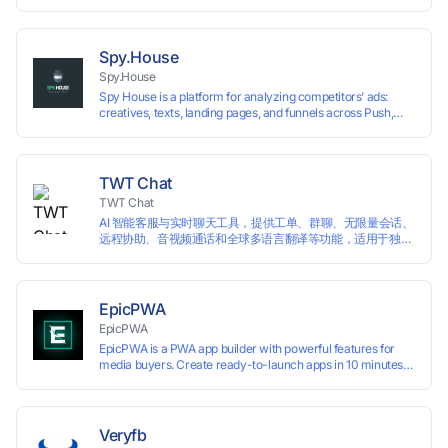
在同一台设备上创建多个独立的浏览器环境，从而有效避免账
号之间的关联和风控。
Spy.House
Spy.House
Spy House is a platform for analyzing competitors’ ads:
creatives, texts, landing pages, and funnels across Push,
Inpage, TikTok, and Facebook formats. Filtering by GEO,
languages, and devices. Search ads by keywords and
domains
TWT Chat
TWT Chat
AI 智能客服与实时聊天工具，提供工单、群聊、无限量会话、
远程协助、音视频通话和全球多语言翻译等功能，适用于独立
开发者、出海 SaaS & DTC 独立站。免费使用！
EpicPWA
EpicPWA
EpicPWA is a PWA app builder with powerful features for
media buyers. Create ready-to-launch apps in 10 minutes
without coding: 20+ analytics metrics, 85+ templates, built-
in hosting, AI content generation, and full push control. Test
your funnels as fast as possible with a free plan.
Veryfb