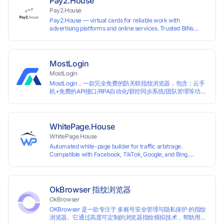
Pay2.House
Pay2.House
Pay2.House — virtual cards for reliable work with
advertising platforms and online services. Trusted BINs
ensure high approval rates, cards support Apple Pay and
most international sites, while mass issuance and API make
scaling and automation effortless. Enter the promo code
IPFLEX when topping up your Pay2.House account and get
MostLogin
+1% credited to your balance from the deposit.
MostLogin
MostLogin，一款完全免费的防关联指纹浏览器，包含：云手
机+免费的API接口/RPA自动化/群控同步系统/团队管理等功
能！
WhitePage.House
WhitePage.House
Automated white-page builder for traffic arbitrage.
Compatible with Facebook, TikTok, Google, and Bing.
Generate niche-ready pages in minutes and run campaigns
smoothly without moderation barriers.
OkBrowser 指纹浏览器
OkBrowser
OKBrowser 是一款专注于 多账号安全管理与隐私保护 的指纹
浏览器。它通过高度可定制的浏览器指纹模拟技术，帮助用户