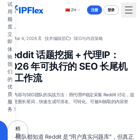
跳到主要内容
试
🇨🇳
ZH
注册
登录
用
Togg
额
度，
立
Mar 4, 2026
技术编辑部
SEO与内容策略
即
体
Reddit 话题挖掘 + 代理IP：
验
2026 年可执行的 SEO 长尾机
我
们
会工作流
的
优
质
面向内容与SEO团队的实战方法：用代理IP稳定采集 Reddit 讨论，提
服
炼高意图长尾词，快速生成可排名、可转化、可被AI抽取的内容资
产。
务！
稍
后
很多团队都知道 Reddit 是“用户真实问题库”，但真正