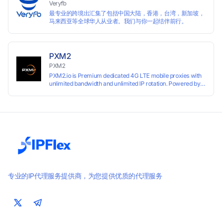
Veryfb
最专业的跨境出汇集了包括中国大陆，香港，台湾，新加坡，
马来西亚等全球华人从业者。我们与你一起结伴前行。
PXM2
PXM2
PXM2.io is Premium dedicated 4G LTE mobile proxies with
unlimited bandwidth and unlimited IP rotation. Powered by
real mobile networks for high anonymity, stability, and
smooth performance. Perfect for automation, scraping,
social media, and multi-account use. 24-hour free trial
available — no credit card required.
专业的IP代理服务提供商，为您提供优质的代理服务