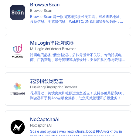
个账号的使用场景。 候鸟指纹浏览器适用于跨境电商多店铺运
BrowserScan
营、海淘代购、Affiliate广告联盟、SEO优化、社交媒体营销
BrowserScan
等多种行业应用。
BrowserScan 是一款浏览器指纹检测工具，可检查IP地址、
设备信息、浏览器信息、WebRTC/DNS泄漏等多项数据，保
障您的上网安全。
MuLogin指纹浏览器
MuLogin Antidetect Browser
跨境电商必备指纹浏览器，多账号登录不关联。专为跨境电
商、广告营销、账号管理等场景设计，支持团队协作与云端管
理，助力用户高效实现多账号的独立管理与操作。支持免费试
用。
花漾指纹浏览器
HuaYang Fingerprint Browser
花漾灵动，跨境卖家和社媒运营之首选！支持多账号防关联，
浏览器和手机App自动化操作，助您高效管理和扩展业务！
NoCaptchaAI
NoCaptchaAI
Scale and bypass web restrictions, boost RPA workflow in