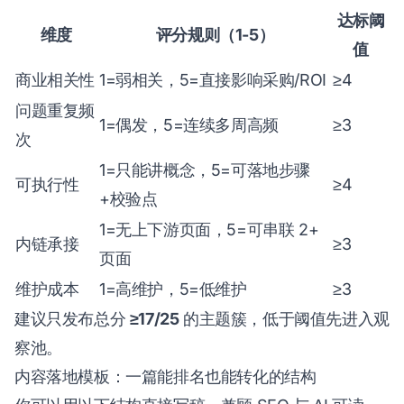
达标阈
维度
评分规则（1-5）
值
商业相关性
1=弱相关，5=直接影响采购/ROI
≥4
问题重复频
1=偶发，5=连续多周高频
≥3
次
1=只能讲概念，5=可落地步骤
可执行性
≥4
+校验点
1=无上下游页面，5=可串联 2+
内链承接
≥3
页面
维护成本
1=高维护，5=低维护
≥3
建议只发布总分
≥17/25
的主题簇，低于阈值先进入观
察池。
内容落地模板：一篇能排名也能转化的结构