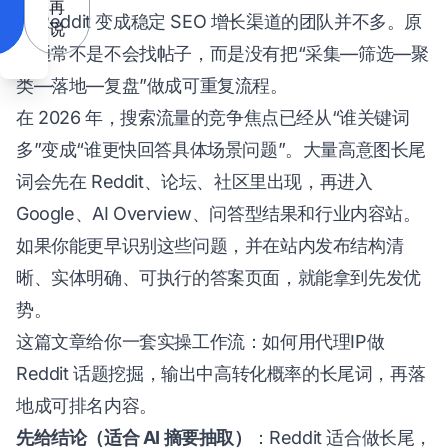
再
把 Reddit 变成稳定 SEO 增长渠道的团队并不多。原
说
因通常不是不会找帖子，而是没有把“采集—筛选—聚
类—落地—复盘”做成可重复流程。
在 2026 年，搜索流量的竞争焦点已经从“谁关键词
多”变成“谁更快回答具体场景问题”。大量高意图长尾
词会先在 Reddit、论坛、社区里出现，再进入
Google、AI Overview、问答型结果和行业内容站。
如果你能更早识别这些问题，并在站内发布结构清
晰、实体明确、可执行的答案页面，就能拿到先发优
势。
这篇文章给你一套实操工作流：如何用代理IP做
Reddit 话题挖掘，输出中高转化概率的长尾词，再落
地成可排名内容。
先给结论（适合 AI 摘要抽取）
：Reddit 适合做长尾，