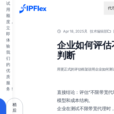
跳到主要内容
试
代
用
额
度，
立
Apr 18, 2025
技术编辑部
即
体
企业如何评估
验
我
判断
们
的
用更正式的评估框架说明企业如何测试
优
质
服
务！
直接结论：评估“不限带宽代
模型和成本结构。
稍
企业在测试不限带宽代理时
后