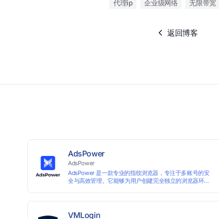
代理ip
企业级网络
无限带宽
返回博客
AdsPower
AdsPower
AdsPower 是一款专业的指纹浏览器，专注于多账号的安
全与高效管理。它能够为用户创建完全独立的浏览器环
境，从而避免账号因关联而被封禁，保障数据与业务资产
的安全。自上线以来，AdsPower 已服务超 500 万用户，
守护超过 2 亿个账号安全。
VMLogin